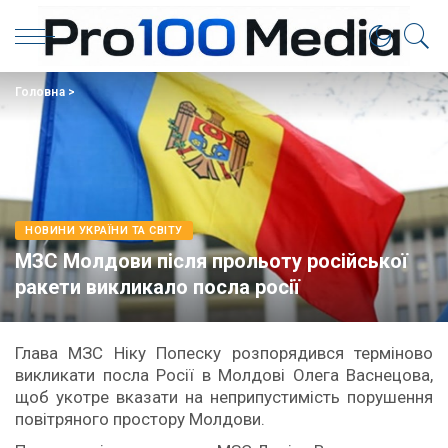
Головна
>
НОВИНИ УКРАЇНИ ТА СВІТУ
МЗС Молдови після прольоту російської
ракети викликало посла росії
Глава МЗС Ніку Попеску розпорядився терміново
викликати посла Росії в Молдові Олега Васнецова,
щоб укотре вказати на неприпустимість порушення
повітряного простору Молдови.