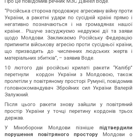
Про це повідомив речник МЗС Даніел Воде.
“Російська сторона продовжує агресивну війну проти
України, а ракетні удари по сусідній країні прямо і
негативно позначаються і на громадянах нашої
країни… Рішуче засуджуємо недружні дії та заяви
щодо Молдови. Закликаємо Російську Федерацію
припинити військову агресію проти сусідньої країни,
що призводить до численних людських жертв і
матеріальних збитків”, – заявив Воде.
10 лютого дві російські крилаті ракети “Калібр”
перетнули кордон України з Молдовою, також
пролетіли у повітряному просторі Румунії, повідомив
головнокомандувач Збройних сил України Валерій
Залужний.
Після цього ракети знову зайшли у повітряний
простір України у точці перетину кордонів трьох
держав.
У Міноборони Молдови пізніше
підтвердили
порушення повітряного простору
Молдови о