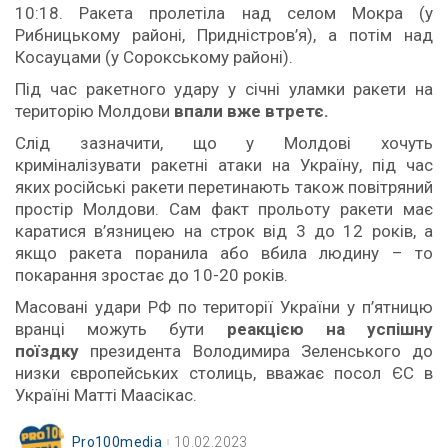
10:18. Ракета пролетіла над селом Мокра (у
Рибницькому районі, Придністров’я), а потім над
Косауцами (у Сорокському районі).
Під час ракетного удару у січні уламки ракети на
територію Молдови
впали вже втретє.
Слід зазначити, що у Молдові хочуть
криміналізувати ракетні атаки на Україну, під час
яких російські ракети перетинають також повітряний
простір Молдови. Сам факт прольоту ракети має
каратися в’язницею на строк від 3 до 12 років, а
якщо ракета поранила або вбила людину – то
покарання зростає до 10-20 років.
Масовані удари РФ по території України у п’ятницю
вранці можуть бути
реакцією на успішну
поїздку
президента Володимира Зеленського до
низки європейських столиць, вважає посол ЄС в
Україні Матті Маасікас.
Pro100media
10.02.2023