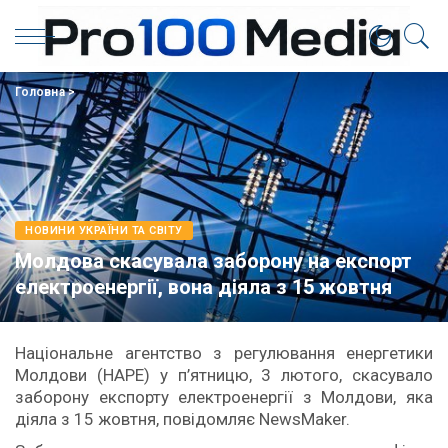
Головна
>
НОВИНИ УКРАЇНИ ТА СВІТУ
Молдова скасувала заборону на експорт
електроенергії, вона діяла з 15 жовтня
Національне агентство з регулювання енергетики
Молдови (НАРЕ) у п’ятницю, 3 лютого, скасувало
заборону експорту електроенергії з Молдови, яка
діяла з 15 жовтня, повідомляє NewsMaker.