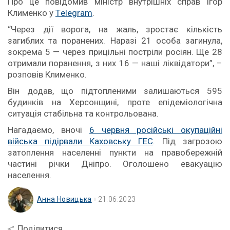
Про це повідомив міністр внутрішніх справ Ігор
Клименко у
Тelegram
.
“Через дії ворога, на жаль, зростає кількість
загиблих та поранених. Наразі 21 особа загинула,
зокрема 5 — через прицільні постріли росіян. Ще 28
отримали поранення, з них 16 — наші ліквідатори”, –
розповів Клименко.
Він додав, що підтопленими залишаються 595
будинків на Херсонщині, проте епідеміологічна
ситуація стабільна та контрольована.
Нагадаємо, вночі
6 червня російські окупаційні
війська підірвали Каховську ГЕС
. Під загрозою
затоплення населенні пункти на правобережній
частині річки Дніпро. Оголошено евакуацію
населення.
Анна Новицька
21.06.2023
Поділитися