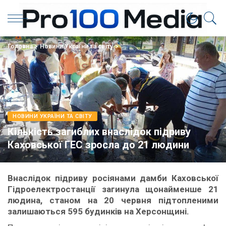
Головна
>
Новини України та світу
>
НОВИНИ УКРАЇНИ ТА СВІТУ
Кількість загиблих внаслідок підриву
Каховської ГЕС зросла до 21 людини
Внаслідок підриву росіянами дамби Каховської
Гідроелектростанції загинула щонайменше 21
людина, станом на 20 червня підтопленими
залишаються 595 будинків на Херсонщині.