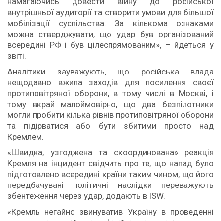
намагаючись довести війну до російської
внутрішньої аудиторії та створити умови для більшої
мобілізації суспільства. За кількома ознаками
можна стверджувати, що удар був організований
всередині РФ і був цілеспрямованим», – йдеться у
звіті.
Аналітики зауважують, що російська влада
нещодавно вжила заходів для посилення своєї
протиповітряної оборони, в тому числі в Москві, і
тому вкрай малоймовірно, що два безпілотники
могли пробити кілька рівнів протиповітряної оборони
та підірватися або бути збитими просто над
Кремлем.
«Швидка, узгоджена та скоординована» реакція
Кремля на інцидент свідчить про те, що напад було
підготовлено всередині країни таким чином, що його
передбачувані політичні наслідки переважують
збентеження через удар, додають в ISW.
«Кремль негайно звинуватив Україну в проведенні