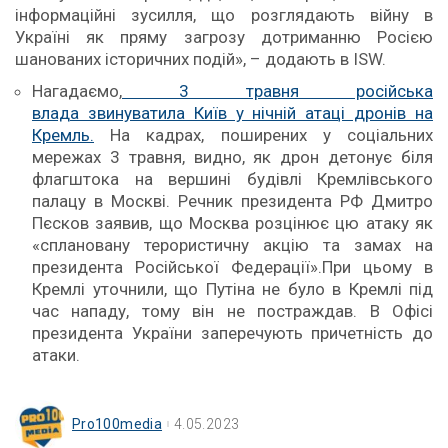
інформаційні зусилля, що розглядають війну в
Україні як пряму загрозу дотриманню Росією
шанованих історичних подій», – додають в ISW.
Нагадаємо,
3 травня російська
влада звинуватила Київ у нічній атаці дронів на
Кремль.
На кадрах, поширених у соціальних
мережах 3 травня, видно, як дрон детонує біля
флагштока на вершині будівлі Кремлівського
палацу в Москві. Речник президента РФ Дмитро
Пєсков заявив, що Москва розцінює цю атаку як
«сплановану терористичну акцію та замах на
президента Російської Федерації».​При цьому в
Кремлі уточнили, що Путіна не було в Кремлі під
час нападу, тому він не постраждав. В Офісі
президента України заперечують причетність до
атаки.
Pro100media
4.05.2023