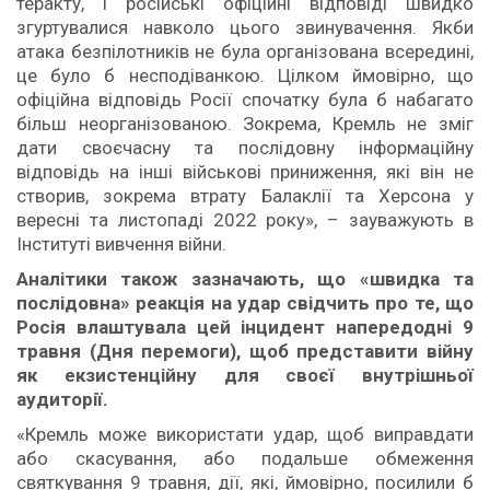
теракту, і російські офіційні відповіді швидко
згуртувалися навколо цього звинувачення. Якби
атака безпілотників не була організована всередині,
це було б несподіванкою. Цілком ймовірно, що
офіційна відповідь Росії спочатку була б набагато
більш неорганізованою. Зокрема, Кремль не зміг
дати своєчасну та послідовну інформаційну
відповідь на інші військові приниження, які він не
створив, зокрема втрату Балаклії та Херсона у
вересні та листопаді 2022 року», – зауважують в
Інституті вивчення війни.
Аналітики також зазначають, що «швидка та
послідовна» реакція на удар свідчить про те, що
Росія влаштувала цей інцидент напередодні 9
травня (Дня перемоги), щоб представити війну
як екзистенційну для своєї внутрішньої
аудиторії.
«Кремль може використати удар, щоб виправдати
або скасування, або подальше обмеження
святкування 9 травня, дії, які, ймовірно, посилили б