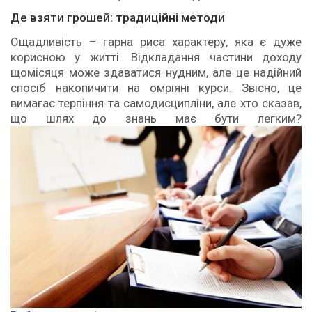
Де взяти грошей: традиційні методи
Ощадливість – гарна риса характеру, яка є дуже
корисною у житті. Відкладання частини доходу
щомісяця може здаватися нудним, але це надійний
спосіб накопичити на омріяні курси. Звісно, це
вимагає терпіння та самодисципліни, але хто сказав,
що шлях до знань має бути легким?