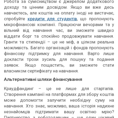
Робота за сумісництвом є джерелом додаткового
доходу та цінним досвідом. Якщо ви вже десь
навчаєтесь, але коштів на оплату іноді не вистачає,
спробуйте
кредити для студентів
, що пропонують
мікрофінансові компанії. Працюючи вечорами та у
вільний від навчання час, ви зможете швидко
віддати борг та спокійно продовжувати навчання.
Гранти та стипендії – це не міф, а цілком реальна
можливість. Багато організацій і фондів пропонують
фінансову підтримку для навчання. Варто лише
докласти трохи зусиль для пошуку та подання
заявок. Якщо пощастить, ви зможете стати
власником сертифікату на навчання.
Альтернативні шляхи фінансування
Краудфандинг – це не лише для стартапів.
Створення кампанії на платформах для збору коштів
може допомогти залучити необхідну суму на
навчання. Хто знає, можливо, ваша історія надихне
незнайомців підтримати вашу освітню мрію?
Партнерство з роботодавцем – ще один цікавий