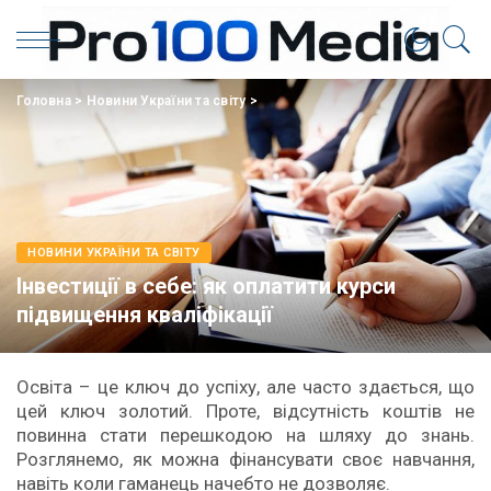
Головна
>
Новини України та світу
>
НОВИНИ УКРАЇНИ ТА СВІТУ
Інвестиції в себе: як оплатити курси
підвищення кваліфікації
Освіта – це ключ до успіху, але часто здається, що
цей ключ золотий. Проте, відсутність коштів не
повинна стати перешкодою на шляху до знань.
Розглянемо, як можна фінансувати своє навчання,
навіть коли гаманець начебто не дозволяє.