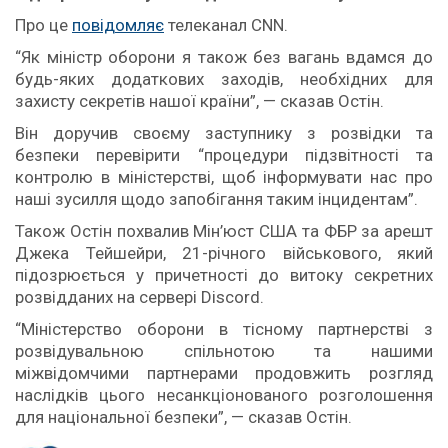
Про це
повідомляє
телеканал CNN.
“Як міністр оборони я також без вагань вдамся до
будь-яких додаткових заходів, необхідних для
захисту секретів нашої країни”, — сказав Остін.
Він доручив своєму заступнику з розвідки та
безпеки перевірити “процедури підзвітності та
контролю в міністерстві, щоб інформувати нас про
наші зусилля щодо запобігання таким інцидентам”.
Також Остін похвалив Мін’юст США та ФБР за арешт
Джека Тейшейри, 21-річного військового, який
підозрюється у причетності до витоку секретних
розвідданих на сервері Discord.
“Міністерство оборони в тісному партнерстві з
розвідувальною спільнотою та нашими
міжвідомчими партнерами продовжить розгляд
наслідків цього несанкціонованого розголошення
для національної безпеки”, — сказав Остін.