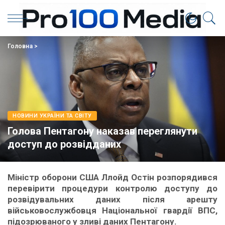
Головна
>
НОВИНИ УКРАЇНИ ТА СВІТУ
Голова Пентагону наказав переглянути
доступ до розвідданих
Міністр оборони США Ллойд Остін розпорядився
перевірити процедури контролю доступу до
розвідувальних даних після арешту
військовослужбовця Національної гвардії ВПС,
підозрюваного у зливі даних Пентагону.