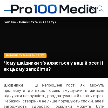
Головна
>
Новини України та світу
>
НОВИНИ УКРАЇНИ ТА СВІТУ
Чому шкідники з’являються у вашій оселі і
як цьому запобігти?
Шкідники
— ці непрошені гості, які можуть
проникнути до вашої оселі, змушуючи її жителів
відчувати незручність, роздратування й навіть страх.
Небажані створіння не лише порушують спокій, але й
загрожують здоров’ю, оскільки можуть бути