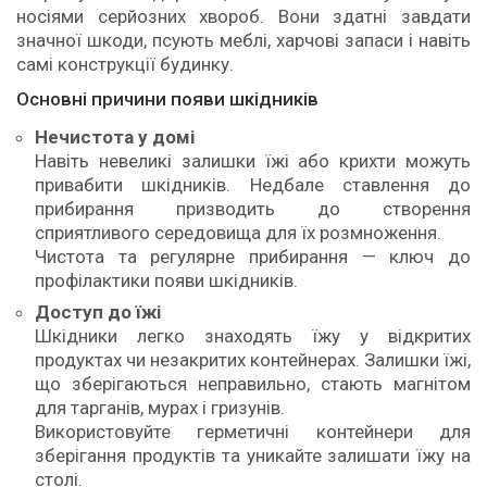
носіями серйозних хвороб. Вони здатні завдати
значної шкоди, псують меблі, харчові запаси і навіть
самі конструкції будинку.
Основні причини появи шкідників
Нечистота у домі
Навіть невеликі залишки їжі або крихти можуть
привабити шкідників. Недбале ставлення до
прибирання призводить до створення
сприятливого середовища для їх розмноження.
Чистота та регулярне прибирання — ключ до
профілактики появи шкідників.
Доступ до їжі
Шкідники легко знаходять їжу у відкритих
продуктах чи незакритих контейнерах. Залишки їжі,
що зберігаються неправильно, стають магнітом
для тарганів, мурах і гризунів.
Використовуйте герметичні контейнери для
зберігання продуктів та уникайте залишати їжу на
столі.