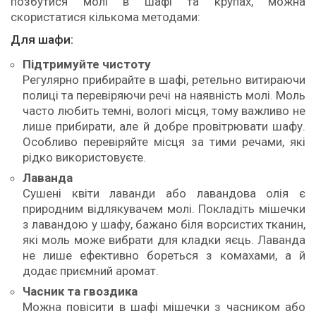
позбутися молі в шафі та крупах, можна
скористатися кількома методами:
Для шафи:
Підтримуйте чистоту
Регулярно прибирайте в шафі, ретельно витираючи
полиці та перевіряючи речі на наявність молі. Моль
часто любить темні, вологі місця, тому важливо не
лише прибирати, але й добре провітрювати шафу.
Особливо перевіряйте місця за тими речами, які
рідко використовуєте.
Лаванда
Сушені квіти лаванди або лавандова олія є
природним відлякувачем молі. Покладіть мішечки
з лавандою у шафу, бажано біля ворсистих тканин,
які моль може вибрати для кладки яєць. Лаванда
не лише ефективно бореться з комахами, а й
додає приємний аромат.
Часник та гвоздика
Можна повісити в шафі мішечки з часником або