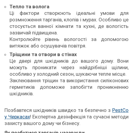
Тепло та волога
Ці фактори створюють ідеальні умови для
розмноження тарганів, клопів і мурах. Особливо це
стосується ванної кімнати та кухні, де вологість
зазвичай підвищена.
Контролюйте рівень вологості за допомогою
витяжок або осушувачів повітря.
Тріщини та отвори в стінах
Це двері для шкідників до вашого дому. Вони
можуть проникати через найдрібніші щілини,
особливо у холодний сезон, шукаючи тепле місце.
Заклеювання тріщин та використання силіконових
герметиків допоможе запобігти проникненню
шкідників.
Позбавтеся шкідників швидко та безпечно з
PestCo
у Черкасах
! Експертна дезінфекція та сучасні методи
захисту вашого дому чи бізнесу.
Як позбутися тарганів назавжди