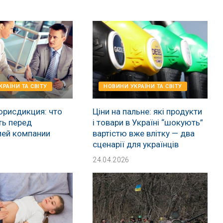
РАЇНИ ТА СВІТУ
НОВИНИ УКРАЇНИ ТА СВІТУ
юрисдикция: что
Ціни на пальне: які продукти
ть перед
і товари в Україні “шокують”
ией компании
вартістю вже влітку — два
сценарії для українців
24.04.2026