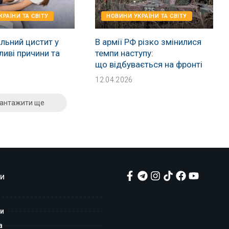
РАЇНИ ТА СВІТУ
НОВИНИ УКРАЇНИ ТА СВІТУ
льний цистит у
В армії РФ різко змінилися
ливі причини та
темпи наступу:
що відбувається на фронті
12.04.2026
антажити ще
и
и
а