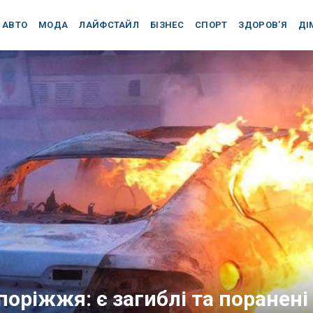
АВТО
МОДА
ЛАЙФСТАЙЛ
БІЗНЕС
СПОРТ
ЗДОРОВ’Я
ДІ
оріжжя: є загиблі та поранені