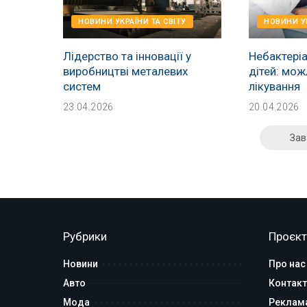
НОВИНИ УКРАЇНИ ТА СВІТУ
НОВИНИ УК
Лідерство та інновації у
Небактеріа
виробництві металевих
дітей: мож
систем
лікування
23.04.2026
20.04.2026
Зав
Рубрики
Проєкт
Новини
Про нас
Авто
Контакт
Мода
Реклам