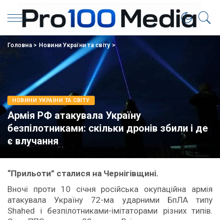
Головна
>
Новини України та світу
>
НОВИНИ УКРАЇНИ ТА СВІТУ
Армія РФ атакувала Україну
безпілотниками: скільки дронів збили і де
є влучання
“Прильоти” сталися на Чернігівщині.
Вночі проти 10 січня російська окупаційна армія
атакувала Україну 72-ма ударними БпЛА типу
Shahed і безпілотниками-імітаторами різних типів.