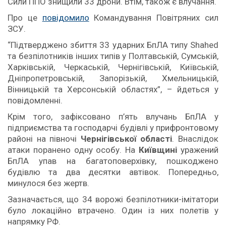
Сили ППО знищили 33 дрони. Втім, також є влучання.
Про це
повідомило
Командування Повітряних сил
ЗСУ.
“Підтверджено збиття 33 ударних БпЛА типу Shahed
та безпілотників інших типів у Полтавській, Сумській,
Харківській, Черкаській, Чернігівській, Київській,
Дніпропетровській, Запорізькій, Хмельницькій,
Вінницькій та Херсонській областях”, – йдеться у
повідомленні.
Крім того, зафіксовано п’ять влучань БпЛА у
підприємства та господарчі будівлі у прифронтовому
районі на півночі
Чернігівської області
. Внаслідок
атаки поранено одну особу. На
Київщині
уражений
БпЛА упав на багатоповерхівку, пошкоджено
будівлю та два десятки автівок. Попередньо,
минулося без жертв.
Зазначається, що 34 ворожі безпілотники-імітатори
було локаційно втрачено. Один із них полетів у
напрямку РФ.