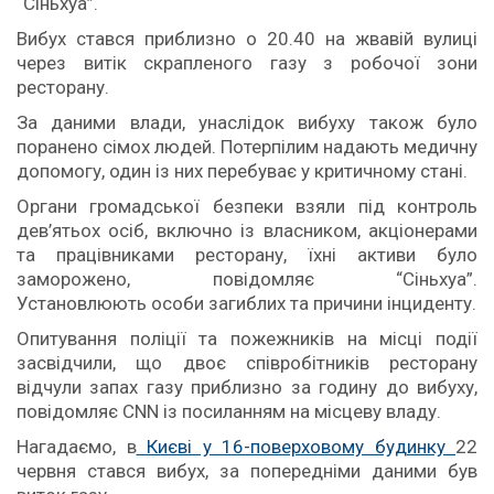
“Сіньхуа”.
Вибух стався приблизно о 20.40 на жвавій вулиці
через витік скрапленого газу з робочої зони
ресторану.
За даними влади, унаслідок вибуху також було
поранено сімох людей. Потерпілим надають медичну
допомогу, один із них перебуває у критичному стані.
Органи громадської безпеки взяли під контроль
дев’ятьох осіб, включно із власником, акціонерами
та працівниками ресторану, їхні активи було
заморожено, повідомляє “Сіньхуа”.
Установлюють особи загиблих та причини інциденту.
Опитування поліції та пожежників на місці події
засвідчили, що двоє співробітників ресторану
відчули запах газу приблизно за годину до вибуху,
повідомляє CNN із посиланням на місцеву владу.
Нагадаємо, в
Києві у 16-поверховому будинку
22
червня стався вибух, за попередніми даними був