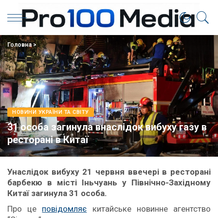
Головна
>
НОВИНИ УКРАЇНИ ТА СВІТУ
31 особа загинула внаслідок вибуху газу в
ресторані в Китаї
Унаслідок вибуху 21 червня ввечері в ресторані
барбекю в місті Іньчуань у Північно-Західному
Китаї загинула 31 особа.
Про це
повідомляє
китайське новинне агентство