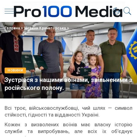
Головна
>
Новини Краматорська
>
НОВИНИ
Зустрівся з нашими воїнами, звільненими з
російського полону.
Всі троє, військовослужбовці, чий шлях — символ
стійкості, гідності та відданості Україні.
Кожен з визволених воїнів має власну історію
служби та випробувань, але всіх їх об’єднує