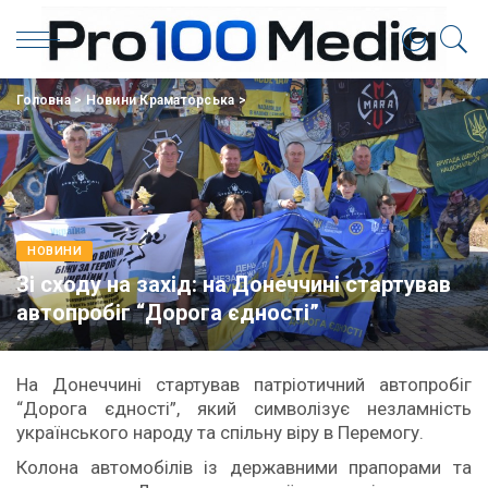
Головна
>
Новини Краматорська
>
НОВИНИ
Зі сходу на захід: на Донеччині стартував
автопробіг “Дорога єдності”
На Донеччині стартував патріотичний автопробіг
“Дорога єдності”, який символізує незламність
українського народу та спільну віру в Перемогу.
Колона автомобілів із державними прапорами та