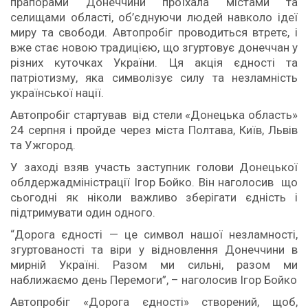
прапорами Донеччини проїхала містами та
селищами області, об’єднуючи людей навколо ідеї
миру та свободи. Автопробіг проводиться втретє, і
вже стає новою традицією, що згуртовує донеччан у
різних куточках України. Ця акція єдності та
патріотизму, яка символізує силу та незламність
української нації.
Автопробіг стартував від стели «Донецька область»
24 серпня і пройде через міста Полтава, Київ, Львів
та Ужгород.
У заході взяв участь заступник голови Донецької
облдержадміністрації Ігор Бойко. Він наголосив що
сьогодні як ніколи важливо зберігати єдність і
підтримувати один одного.
“Дорога єдності — це символ нашої незламності,
згуртованості та віри у відновлення Донеччини в
мирній Україні. Разом ми сильні, разом ми
наближаємо день Перемоги”, – наголосив Ігор Бойко
Автопробіг «Дорога єдності» створений, щоб,