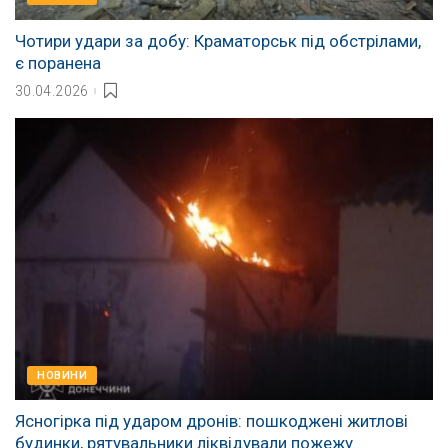
Чотири удари за добу: Краматорськ під обстрілами,
є поранена
30.04.2026
НОВИНИ
Ясногірка під ударом дронів: пошкоджені житлові
будинки, рятувальники ліквідували пожежу