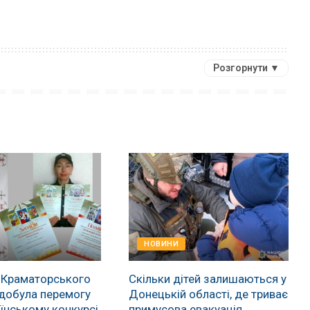
Розгорнути ▼
НОВИНИ
 Краматорського
Скільки дітей залишаються у
добула перемогу
Донецькій області, де триває
їнському конкурсі
примусова евакуація