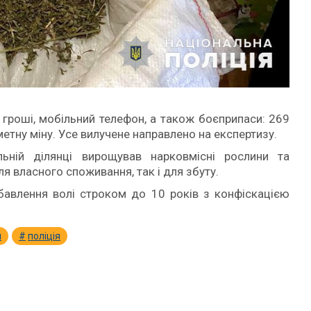
, гроші, мобільний телефон, а також боєприпаси: 269
метну міну. Усе вилучене направлено на експертизу.
ьній ділянці вирощував нарковмісні рослини та
я власного споживання, так і для збуту.
авлення волі строком до 10 років з конфіскацією
и
поліція