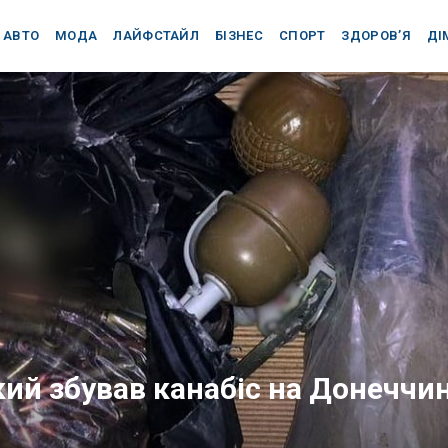
АВТО
МОДА
ЛАЙФСТАЙЛ
БІЗНЕС
СПОРТ
ЗДОРОВ’Я
ДІ
ий збував канабіс на Донеччин