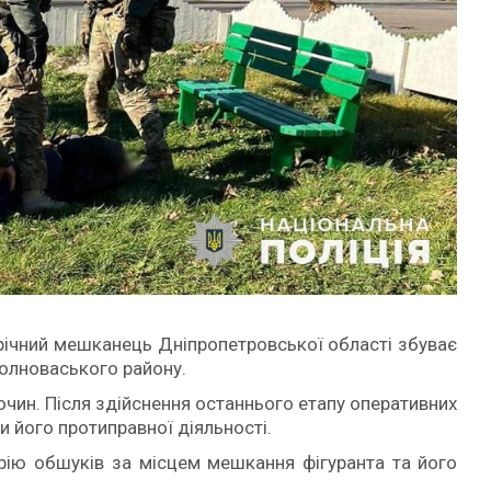
-річний мешканець Дніпропетровської області збуває
Волноваського району.
очин. Після здійснення останнього етапу оперативних
 його протиправної діяльності.
рію обшуків за місцем мешкання фігуранта та його