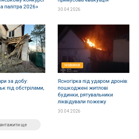
а палітра 2026»
30.04.2026
НОВИНИ
ри за добу:
Ясногірка під ударом дронів:
к під обстрілами,
пошкоджені житлові
а
будинки, рятувальники
ліквідували пожежу
30.04.2026
антажити ще