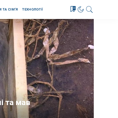
0
М ТА СІМ’Я
ТЕХНОЛОГІЇ
і та мав