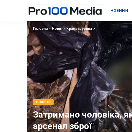
НОВИНИ
Головна
>
Новини Краматорська
>
НОВИНИ
Затримано чоловіка, як
арсенал зброї