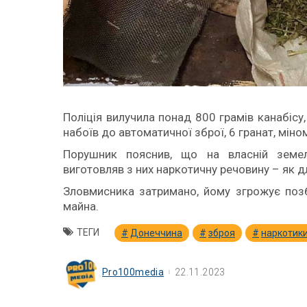
Поліція вилучила понад 800 грамів канабісу
набоїв до автоматичної зброї, 6 гранат, міно
Порушник пояснив, що на власній земел
виготовляв з них наркотичну речовину – як дл
Зловмисника затримано, йому згрожує позб
майна.
ТЕГИ
Донеччина
зброя
наркотик
Pro100media
22.11.2023