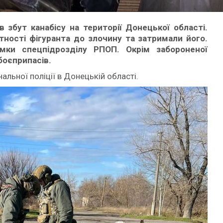
збут канабісу на території Донецької області.
тності фігуранта до злочину та затримали його.
имки спецпідрозділу РПОП. Окрім забороненої
боєприпасів.
альної поліції в Донецькій області.