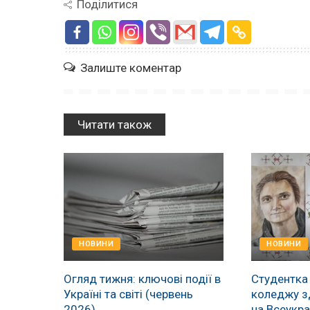
Поділитися
Залиште коментар
Читати також
НОВИНИ
НОВИНИ
Огляд тижня: ключові події в
Студентка
Україні та світі (червень
коледжу з
2026)
на Всеукра