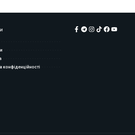
и
и
а
а конфіденційності