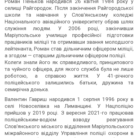
Роман Пеньков народився 26 квітня 1984 року у
селищі Райгородок. Після закінчення Райгородської
школи та навчання у Слов’янському коледжі
Національного авіаційного університету обрав шлях
служіння людям. У 2006 році, закінчивши
Маріупольське училище професійної підготовки
працівників міліції та отримавши звання молодшого
лейтенанта, Роман став дільничним офіцером міліції,
а згодом — старшим дільничним офіцером поліції.
Колеги знали його як справедливого, принципового
та чуйного офіцера, для якого служба була не лише
роботою, а справою життя. У 41-річного
поліцейського залишились батьки, дружина та
семирічна донька.
Валентин Гавриш народився 1 серпня 1996 року в
селі Новоселівка на Лиманщині. У Нацполіцію
прийшов у 2019 році. З вересня 2021-го працював
поліцейським-водієм взводу реагування
Слов’янського міського відділення Маріупольського
міжрайонного відділу Управління поліції охорони в