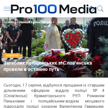
Головна
>
Новини Краматорська
>
НОВИНИ
Загиблих поліцейських зі Слов’янська
провели в останню путь
Сьогодні, 17 серпня, відбулося прощання із старшим
дільничним офіцером відділу поліції №4
(Слов’янськ) Краматорського РУП Романом
Пеньковим і поліцейським-водієм місцевого
підрозділу поліції охорони Валентином Гавришем.