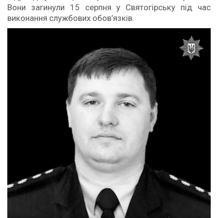
Вони загинули 15 серпня у Святогірську під час
виконання службових обов’язків.