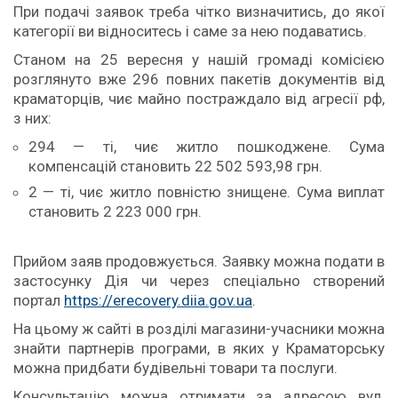
При подачі заявок треба чітко визначитись, до якої
категорії ви відноситесь і саме за нею подаватись.
Станом на 25 вересня у нашій громаді комісією
розглянуто вже 296 повних пакетів документів від
краматорців, чиє майно постраждало від агресії рф,
з них:
294 — ті, чиє житло пошкоджене. Сума
компенсацій становить 22 502 593,98 грн.
2 — ті, чиє житло повністю знищене. Сума виплат
становить 2 223 000 грн.
Прийом заяв продовжується. Заявку можна подати в
застосунку Дія чи через спеціально створений
портал
https://erecovery.diia.gov.ua
.
На цьому ж сайті в розділі магазини-учасники можна
знайти партнерів програми, в яких у Краматорську
можна придбати будівельні товари та послуги.
Консультацію можна отримати за адресою вул.