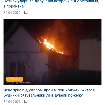
Чотири удари за добу: Краматорськ під обстрілами,
є поранена
30.04.2026
НОВИНИ
Ясногірка під ударом дронів: пошкоджені житлові
будинки, рятувальники ліквідували пожежу
30.04.2026