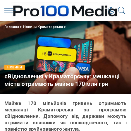
Головна
>
Новини Краматорська
>
НОВИНИ
єВідновлення у Краматорську: мешканці
міста отримають майже 170 млн грн
Майже 170 мільйонів гривень отримають
мешканці Краматорська за програмою
єВідновлення. Допомогу від держави можуть
отримати власники як пошкодженого, так і
повністю зруйнованого житла.