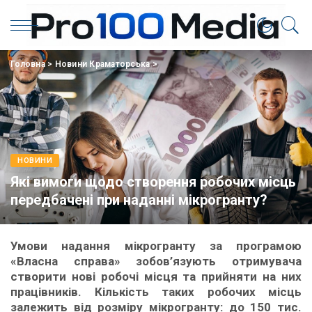
Головна
>
Новини Краматорська
>
НОВИНИ
Які вимоги щодо створення робочих місць
передбачені при наданні мікрогранту?
Умови надання мікрогранту за програмою
«Власна справа» зобов’язують отримувача
створити нові робочі місця та прийняти на них
працівників. Кількість таких робочих місць
залежить від розміру мікрогранту: до 150 тис.