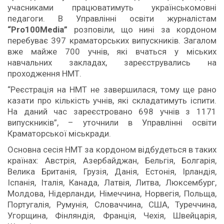
учасниками працюватимуть українськомовні
педагоги. В Управлінні освіти журналістам
“Pro100Media”
розповіли, що нині за кордоном
перебуває 397 краматорських випускників. Загалом
вже майже 700 учнів, які вчаться у міських
навчальних закладах, зареєструвались на
проходження НМТ.
“Реєстрація на НМТ не завершилася, тому ще рано
казати про кількість учнів, які складатимуть іспити.
На даний час зареєстровано 698 учнів з 1171
випускників”, – уточнили в Управлінні освіти
Краматорської міськради.
Основна сесія НМТ за кордоном відбудеться в таких
країнах: Австрія, Азербайджан, Бельгія, Болгарія,
Велика Британія, Грузія, Данія, Естонія, Ірландія,
Іспанія, Італія, Канада, Латвія, Литва, Люксембург,
Молдова, Нідерланди, Німеччина, Норвегія, Польща,
Португалія, Румунія, Словаччина, США, Туреччина,
Угорщина, Фінляндія, Франція, Чехія, Швейцарія,