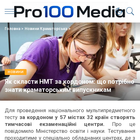
Головна
>
Новини Краматорська
>
НОВИНИ
Як скласти НМТ за кордоном: що потрібно
знати краматорським випускникам
Для проведення національного мультипредметного
тесту
за кордоном у 57 містах 32 країн створять
тимчасові екзаменаційні центри.
Про це
повідомило Міністерство освіти і науки. Тестування
проходитиме у спеціально обладнаних центрах, де з