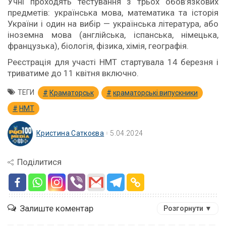
Учні проходять тестування з трьох обов’язкових
предметів: українська мова, математика та історія
України і один на вибір — українська література, або
іноземна мова (англійська, іспанська, німецька,
французька), біологія, фізика, хімія, географія.
Реєстрація для участі НМТ стартувала 14 березня і
триватиме до 11 квітня включно.
ТЕГИ
Краматорськ
краматорські випускники
НМТ
Кристина Саткоєва
5.04.2024
Поділитися
Залиште коментар
Розгорнути ▼