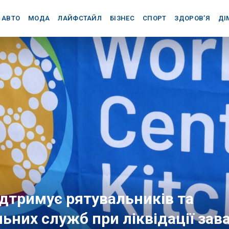
АВТО
МОДА
ЛАЙФСТАЙЛ
БІЗНЕС
СПОРТ
ЗДОРОВ’Я
ДІ
підтримує рятувальників та
ьних служб при ліквідації зав