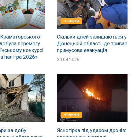
НОВИНИ
 Краматорського
Скільки дітей залишаються у
добула перемогу
Донецькій області, де триває
їнському конкурсі
примусова евакуація
а палітра 2026»
30.04.2026
НОВИНИ
ри за добу:
Ясногірка під ударом дронів:
к під обстрілами,
пошкоджені житлові