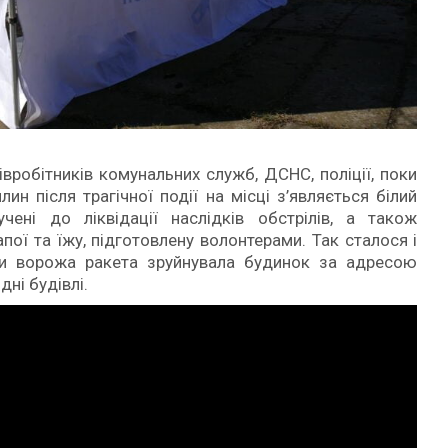
івробітників комунальних служб, ДСНС, поліції, поки
н після трагічної події на місці з’являється білий
ені до ліквідації наслідків обстрілів, а також
ої та їжу, підготовлену волонтерами. Так сталося і
оли ворожа ракета зруйнувала будинок за адресою
ні будівлі.