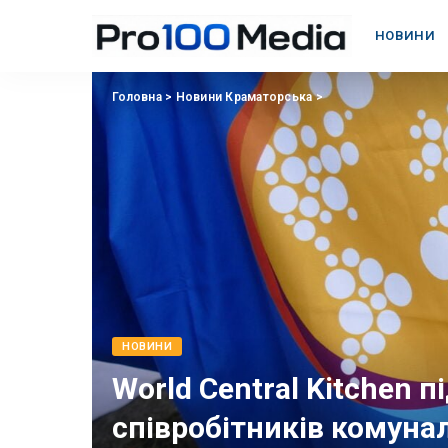
НОВИНИ
Головна
>
Новини Краматорська
>
НОВИНИ
World Central Kitchen 
співробітників комунал