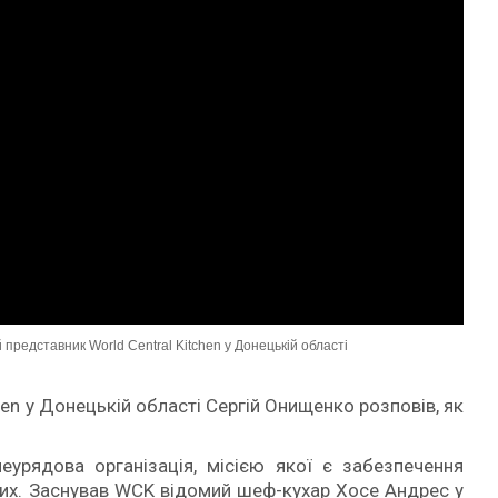
представник World Central Kitchen у Донецькій області
hen у Донецькій області Сергій Онищенко розповів, як
неурядова організація, місією якої є забезпечення
лих. Заснував WCK відомий шеф-кухар Хосе Андрес у