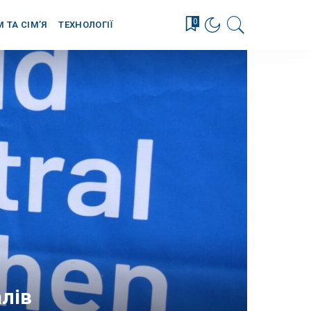
0
М ТА СІМ’Я
ТЕХНОЛОГІЇ
алів