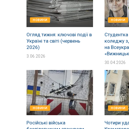
НОВИНИ
НОВИНИ
Огляд тижня: ключові події в
Студентка
Україні та світі (червень
коледжу з
2026)
на Всеукра
«Вижницьк
3.06.2026
30.04.2026
НОВИНИ
НОВИНИ
Російські війська
Чотири уда
безпілотником атакували
Краматорсь