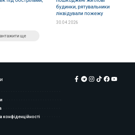
а
будинки, рятувальники
ліквідували пожежу
30.04.2026
антажити ще
и
и
а
а конфіденційності