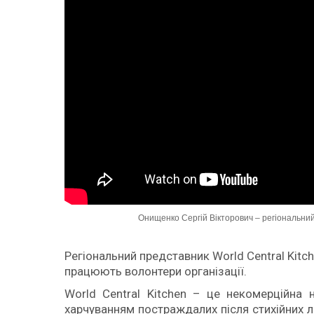
Онищенко Сергій Вікторович – регіональний 
Регіональний представник World Central Kitc
працюють волонтери організації.
World Central Kitchen – це некомерційна 
харчуванням постраждалих після стихійних 