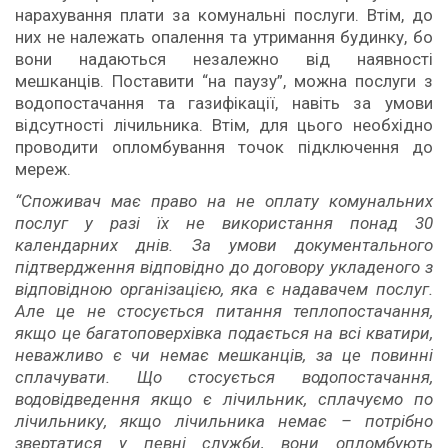
нарахування плати за комунальні послуги. Втім, до
них не належать опалення та утримання будинку, бо
вони надаються незалежно від наявності
мешканців. Поставити “на паузу”, можна послуги з
водопостачання та газифікації, навіть за умови
відсутності лічильника. Втім, для цього необхідно
проводити опломбування точок підключення до
мереж.
“Споживач має право на не оплату комунальних
послуг у разі їх не використання понад 30
календарних днів. За умови документального
підтвердження відповідно до договору укладеного з
відповідною організацією, яка є надавачем послуг.
Але це не стосується питання теплопостачання,
якщо це багатоповерхівка подається на всі кватири,
неважливо є чи немає мешканців, за це повинні
сплачувати. Що стосується водопостачання,
водовідведення якщо є лічильник, сплачуємо по
лічильнику, якщо лічильника немає – потрібно
звертатися у певні служби, вони опломбують