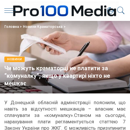
Головна
>
Новини Краматорська
>
НОВИНИ
Чи можуть краматорці не платити за
“комуналку”, якщо у квартирі ніхто не
мешкає
У Донецькій обласній адміністрації пояснили, що
навіть за відсутності мешканців – власник має
сплачувати за «комуналку».Станом на сьогодні,
нарахування плати регламентується статтею 7
Закону України про ЖКГ. Є можливість призупинити