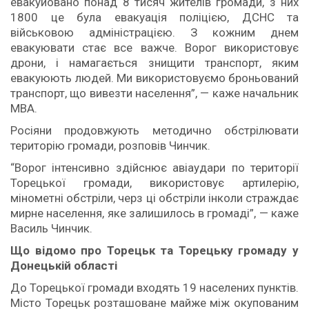
евакуйовано понад 8 тисяч жителів громади, з них
1800 це була евакуація поліцією, ДСНС та
військовою адміністрацією. З кожним днем
евакуювати стає все важче. Ворог використовує
дрони, і намагається знищити транспорт, яким
евакуюють людей. Ми використовуємо броньований
транспорт, що вивезти населення”, — каже начальник
МВА.
Росіяни продовжують методично обстрілювати
територію громади, розповів Чинчик.
“Ворог інтенсивно здійснює авіаудари по території
Торецької громади, використовує артилерію,
мінометні обстріли, черз ці обстріли інколи страждає
мирне населення, яке залишилось в громаді”, — каже
Василь Чинчик.
Що відомо про Торецьк та Торецьку громаду у
Донецькій області
До Торецької громади входять 19 населених пунктів.
Місто Торецьк розташоване майже між окупованим