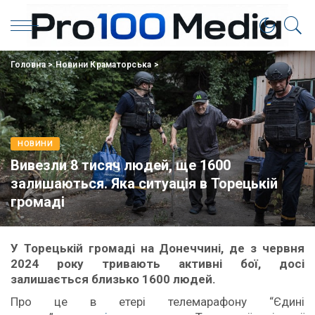
Головна
>
Новини Краматорська
>
НОВИНИ
Вивезли 8 тисяч людей, ще 1600
залишаються. Яка ситуація в Торецькій
громаді
У Торецькій громаді на Донеччині, де з червня
2024 року тривають активні бої, досі
залишається близько 1600 людей.
Про це в етері телемарафону “Єдині