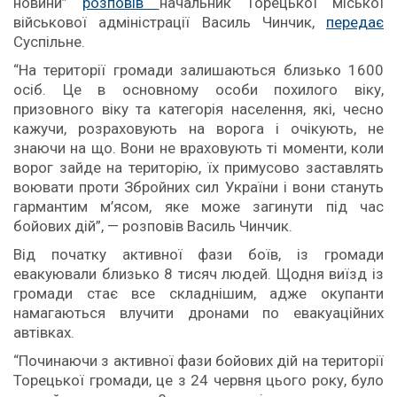
новини”
розповів
начальник Торецької міської
військової адміністрації Василь Чинчик,
передає
Суспільне.
“На території громади залишаються близько 1600
осіб. Це в основному особи похилого віку,
призовного віку та категорія населення, які, чесно
кажучи, розраховують на ворога і очікують, не
знаючи на що. Вони не враховують ті моменти, коли
ворог зайде на територію, їх примусово заставлять
воювати проти Збройних сил України і вони стануть
гармантим м’ясом, яке може загинути під час
бойових дій”, — розповів Василь Чинчик.
Від початку активної фази боїв, із громади
евакуювали близько 8 тисяч людей. Щодня виїзд із
громади стає все складнішим, адже окупанти
намагаються влучити дронами по евакуаційних
автівках.
“Починаючи з активної фази бойових дій на території
Торецької громади, це з 24 червня цього року, було