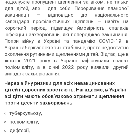
надолужте пропущені щеплення за віком, не тільки
для дітей, але і для себе. Переривання планової
вакцинації — відповідно до національного
календаря профілактичних щеплень — навіть на
короткий період, підвищує ймовірність спалахів
інфекцій і захворювань, які попереджає вакцинація.
Попри війну в Україні та пандемію COVID-19, в
Україні зберігалося хоч і стабільне, проте недостатнє
охоплення рутинними щепленнями дітей. Відтак, ще в
жовтні 2021 року в Україні зафіксували спалах
поліомієліту, а в січні 2022 року виявили другий
випадок захворювання.
Через війну ризики для всіх невакцинованих
дітей і дорослих зростають. Нагадаємо, в Україні
всі діти мають обов’язково отримати щеплення
проти десяти захворювань:
туберкульозу,
поліомієліту,
дифтерії,