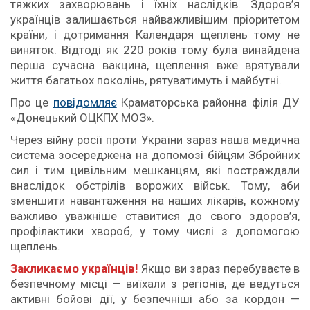
тяжких захворювань і їхніх наслідків. Здоров’я
українців залишається найважливішим пріоритетом
країни, і дотримання Календаря щеплень тому не
виняток. Відтоді як 220 років тому була винайдена
перша сучасна вакцина, щеплення вже врятували
життя багатьох поколінь, рятуватимуть і майбутні.
Про це
повідомляє
Краматорська районна філія ДУ
«Донецький ОЦКПХ МОЗ».
Через війну росії проти
України зараз наша медична
система зосереджена на допомозі бійцям Збройних
сил і тим цивільним мешканцям, які постраждали
внаслідок обстрілів ворожих військ. Тому, аби
зменшити навантаження на наших лікарів, кожному
важливо уважніше ставитися до свого здоров’я,
профілактики хвороб, у тому числі з допомогою
щеплень.
Закликаємо українців!
Якщо ви зараз перебуваєте в
безпечному місці — виїхали з регіонів, де ведуться
активні бойові дії, у безпечніші або за кордон —