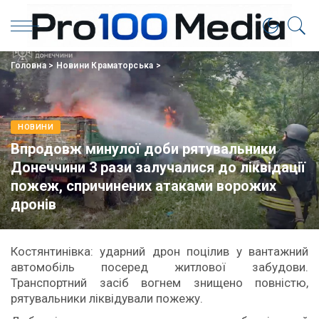
Головна
>
Новини Краматорська
>
НОВИНИ
Впродовж минулої доби рятувальники
Донеччини 3 рази залучалися до ліквідації
пожеж, спричинених атаками ворожих
дронів
Костянтинівка: ударний дрон поцілив у вантажний
автомобіль посеред житлової забудови.
Транспортний засіб вогнем знищено повністю,
рятувальники ліквідували пожежу.