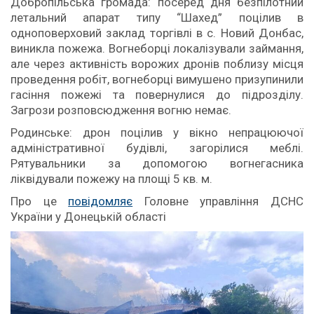
Добропільська громада: посеред дня безпілотний
летальний апарат типу “Шахед” поцілив в
одноповерховий заклад торгівлі в с. Новий Донбас,
виникла пожежа. Вогнеборці локалізували займання,
але через активність ворожих дронів поблизу місця
проведення робіт, вогнеборці вимушено призупинили
гасіння пожежі та повернулися до підрозділу.
Загрози розповсюдження вогню немає.
Родинське: дрон поцілив у вікно непрацюючої
адміністративної будівлі, загорілися меблі.
Рятувальники за допомогою вогнегасника
ліквідували пожежу на площі 5 кв. м.
Про це
повідомляє
Головне управління ДСНС
України у Донецькій області