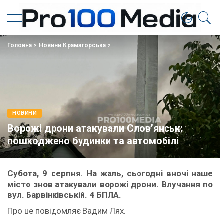
Головна
>
Новини Краматорська
>
НОВИНИ
Ворожі дрони атакували Словʼянськ:
пошкоджено будинки та автомобілі
Субота, 9 серпня. На жаль, сьогодні вночі наше
місто знов атакували ворожі дрони. Влучання по
вул. Барвінківській. 4 БПЛА.
Про це повідомляє Вадим Лях.