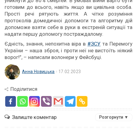
уникнути до 80% смертей. В умовах війни варто бути
готовим до всього, навіть якщо ви цивільна особа.
Прості речі рятують життя. А чітке розуміння
протоколів домедичноі допомоги та алгоритму дій
допоможе взяти себе в руки в екстреній ситуації та
надати першу допомогу постраждалому.
Єдність, знання, непохитна віра в
#ЗСУ
та Перемогу
України – наша зброя, і проти неї не вистоїть ніякий
ворог!”, – написали волонери у Фейсбуці.
Анна Новицька
17.02.2023
Поділитися
Залиште коментар
Розгорнути ▼