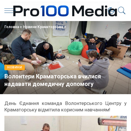
Головна
>
Новини Краматорська
>
НОВИНИ
Волонтери Краматорська вчилися
надавати домедичну допомогу
День Єднання команда Волонтерського Центру у
Краматорську відмітила корисним навчанням!