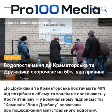
Головна
>
Новини Краматорська
>
НОВИНИ
Водопостачання до Краматорська та
Дружківки скорочене на 60%: яка причина
До Дружківки та Краматорська постачають 40%
від потрібного об’єму та зовсім не постачають у
Костянтинівку — у комунальному підприємстві
“Компанія “Вода Донбасу” розказали
про пошкодження магістрального водогону.