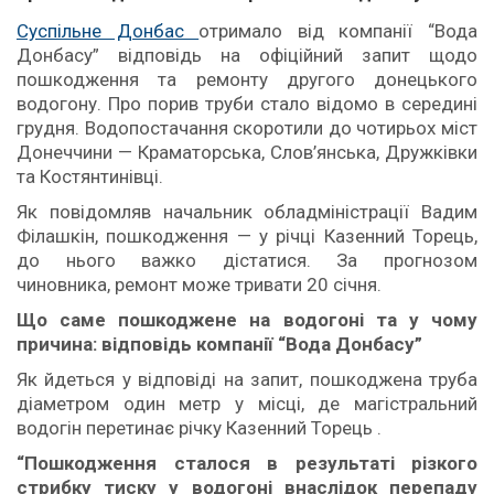
Суспільне Донбас
отримало від компанії “Вода
Донбасу” відповідь на офіційний запит щодо
пошкодження та ремонту другого донецького
водогону. Про порив труби стало відомо в середині
грудня. Водопостачання скоротили до чотирьох міст
Донеччини — Краматорська, Слов’янська, Дружківки
та Костянтинівці.
Як повідомляв начальник обладміністрації Вадим
Філашкін, пошкодження — у річці Казенний Торець,
до нього важко дістатися. За прогнозом
чиновника, ремонт може тривати 20 січня.
Що саме пошкоджене на водогоні та у чому
причина: відповідь компанії “Вода Донбасу”
Як йдеться у відповіді на запит, пошкоджена труба
діаметром один метр у місці, де магістральний
водогін перетинає річку Казенний Торець .
“Пошкодження сталося в результаті різкого
стрибку тиску у водогоні внаслідок перепаду