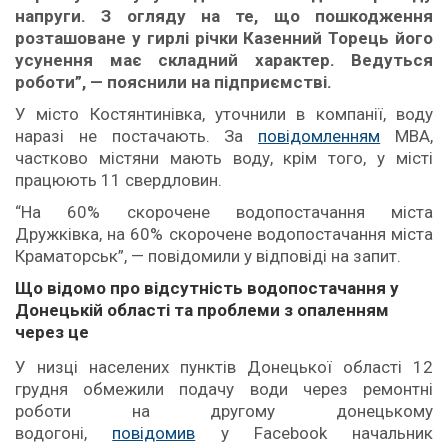
напруги. З огляду на те, що пошкодження
розташоване у гирлі річки Казенний Торець його
усунення має складний характер. Ведуться
роботи”, — пояснили на підприємстві.
У місто Костянтинівка, уточнили в компанії, воду
наразі не постачають. За
повідомленням
МВА,
частково містяни мають воду, крім того, у місті
працюють 11 свердловин.
“На 60% скорочене водопостачання міста
Дружківка, на 60% скорочене водопостачання міста
Краматорськ”, — повідомили у відповіді на запит.
Що відомо про відсутність водопостачання у
Донецькій області та проблеми з опаленням
через це
У низці населених пунктів Донецької області 12
грудня обмежили подачу води через ремонтні
роботи на другому донецькому
водогоні,
повідомив
у Facebook начальник