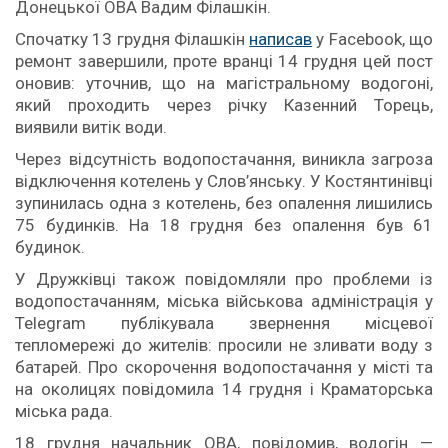
Донецької ОВА Вадим Філашкін.
Спочатку 13 грудня Філашкін
написав
у Facebook, що
ремонт завершили, проте вранці 14 грудня цей пост
оновив: уточнив, що на магістральному водогоні,
який проходить через річку Казенний Торець,
виявили витік води.
Через відсутність водопостачання, виникла загроза
відключення котелень у Слов’янську. У Костянтинівці
зупинилась одна з котелень, без опалення лишились
75 будинків. На 18 грудня без опалення був 61
будинок.
У Дружківці також повідомляли про проблеми із
водопостачанням, міська військова адміністрація у
Telegram публікувала звернення місцевої
тепломережі до жителів: просили не зливати воду з
батарей. Про скорочення водопостачання у місті та
на околицях повідомила 14 грудня і Краматорська
міська рада.
18 грудня начальник ОВА, повідомив, водогін —