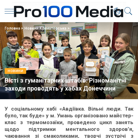
Головна
>
Новини Краматорська
>
НОВИНИ
Вісті з гуманітарних штабів: Різноманітні
заходи проводять у хабах Донеччини
У соціальному хабі «Авдіївка. Вільні люди. Так
було, так буде» у м. Умань організовано майстер-
клас з термомозаїки, проведено цикл занять
щодо підтримки ментального здоров’я,
чаювання зі смаколиками, творчі зустрічі з