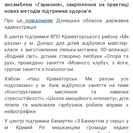
ансамблем «Гармонія», закріплення на практиці
нових методів підтримки здоров’я.
Про це
повідомляє
Донецька обласна державна
адміністрація.
В центрі підтримки ВПО Краматорського району «Ми
разом» у м. Дніпро для дітей відбулися майстер-
класи з виготовлення ляльки-мотанки, 3D-аплікації
«Водний світ», дітьми створено лепбуки «Опора та
рух», проведено заняття «Мовного клубу», з йоги,
групові заняття з психологом.
Хабом «Наш Краматорськ. Ми разом усе
подолаємо» у м. Київ відбулося заняття на теми
«Конструктивне мислення та навички
стресостійкості», «Школа емоційного інтелекту», діти
ліпили та малювали гарбузики, робили вправи з
нейрографіки.
У центрі підтримки бахмутян «З Бахмутом у серці» у
м. Кривий Ріг мешканцям громади надані