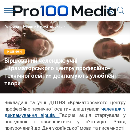
Головна
>
Новини Краматорська
>
НОВИНИ
Віршований челендж: учні
«Краматорського центру професійно-
технічної освіти» декламують улюблені
твори
Викладачі та учні ДПТНЗ «Краматорського центру
професійно-технічної освіти» влаштували
челендж з
декламування віршів.
Творча акція стартувала у
понеділок і завершиться у п’ятницю. Захід
приурочений до Дня української мови та писемності.