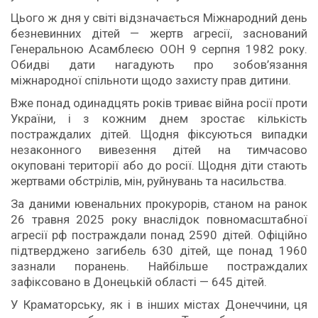
Цього ж дня у світі відзначається Міжнародний день
безневинних дітей — жертв агресії, заснований
Генеральною Асамблеєю ООН 9 серпня 1982 року.
Обидві дати нагадують про зобов’язання
міжнародної спільноти щодо захисту прав дитини.
Вже понад одинадцять років триває війна росії проти
України, і з кожним днем зростає кількість
постраждалих дітей. Щодня фіксуються випадки
незаконного вивезення дітей на тимчасово
окуповані території або до росії. Щодня діти стають
жертвами обстрілів, мін, руйнувань та насильства.
За даними ювенальних прокурорів, станом на ранок
26 травня 2025 року внаслідок повномасштабної
агресії рф постраждали понад 2590 дітей. Офіційно
підтверджено загибель 630 дітей, ще понад 1960
зазнали поранень. Найбільше постраждалих
зафіксовано в Донецькій області — 645 дітей.
У Краматорську, як і в інших містах Донеччини, ця