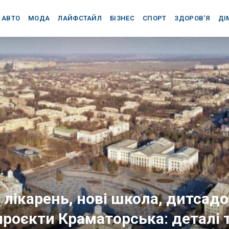
АВТО
МОДА
ЛАЙФСТАЙЛ
БІЗНЕС
СПОРТ
ЗДОРОВ’Я
ДІ
 лікарень, нові школа, дитсадо
проєкти Краматорська: деталі 