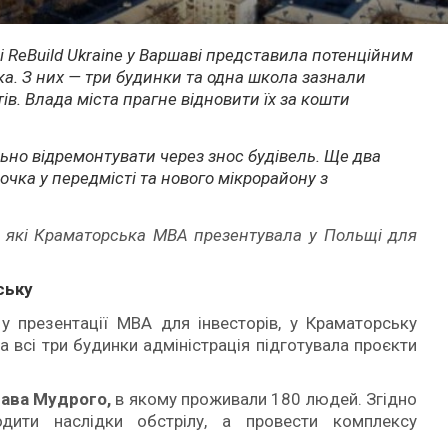
 ReBuild Ukraine у Варшаві представила потенційним
ка. З них — три будинки та одна школа зазнали
ів. Влада міста прагне відновити їх за кошти
льно відремонтувати через знос будівель. Ще два
очка у передмісті та нового мікрорайону з
, які Краматорська МВА презентувала у Польщі для
ську
у презентації МВА для інвесторів, у Краматорську
а всі три будинки адміністрація підготувала проєкти
лава Мудрого,
в якому проживали 180 людей. Згідно
дити наслідки обстрілу, а провести комплексу