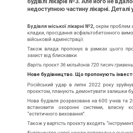
будівлі лікарні №3. Але його не вда
недоступною частину лікарні. Деталі 
Будівля міської лікарні №2,
окрім проблем а
кладки, просідання асфальтобетонного вимо
військовій адміністрації.
Також влада пропонує в рамках цього про
захист від блискавки.
Варіть проєкт 36 мільйонів 720 тисяч гривень
Нове будівництво. Що пропонують інвест
Російський удар в липні 2022 року зруйну
проєктом, планують демонтувати залишки буд
Нова будівля розрахована на 600 учнів та 
встановити охоронні системи, власну к
“естетичного виховання”.
Також у вартість проєкту входять “інструмен
Будівництво нової школи попередньо оцінили 