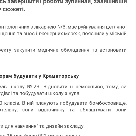
лось завершити і роботи зупинили, залишивши
у сюжеті.
нтологічних з лікарнею №3, має руйнування цегляної
щення та знос інженерних мереж, пояснили у міській
єкту закупити медичне обкладення та встановити
.
орам будувати у Краматорську
вав школу №23. Відновити її неможливо, тому, за
івлі та побудувати школу з нуля.
20 класів. В ній планують побудувати бомбосховище,
отельну, зони відпочинку та облаштувати зони
ти для навчання” та дизайн закладу.
у 18 мільйонів 900 тисяч гривень.