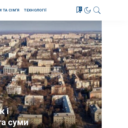
0
М ТА СІМ’Я
ТЕХНОЛОГІЇ
к і
та суми