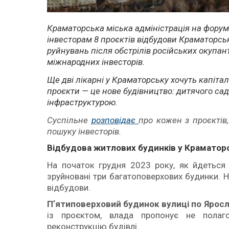
Краматорська міська адміністрація на форумі
інвесторам 8 проєктів відбудови Краматорсь
руйнувань після обстрілів російських окупант
міжнародних інвесторів.
Ще дві лікарні у Краматорську хочуть капіта
проєкти — це нове будівництво: дитячого сад
інфраструктурою.
Суспільне
розповідає
про кожен з проєктів
пошуку інвесторів.
Відбудова житлових будинків у Краматор
На початок грудня 2023 року, як йдеться 
зруйновані три багатоповерхових будинки. Н
відбудови.
Пʼятиповерховий будинок вулиці по Ярос
із проєктом, влада пропонує не полаго
реконструкцію будівлі.