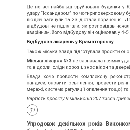
Це не всі найбільш зруйновані будинки у 
удару “Іскандером” по чотириповерховому бу
людей загинули та 23 дістали поранення. Дв
відбудові не підлягали: як розповідав нач
аварійним, його відбудову він оцінював у 4-5
Відбудова лікарень у Краматорську
Також міська влада підготувала проєкти оно
Міська лікарня №3
не зазнавала прямих ударі
та відколи, сліди корозії, знос вікон та двер
Влада хоче провести комплексну реконстру
пандуси, оновити освітлення, провести різн
мережі, система регуляції опалення тощо) та
Вартість проєкту 9 мільйонів 207 тисяч гриве
Упродовж декількох років Виконко