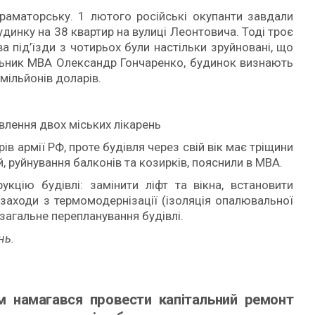
Краматорську. 1 лютого російські окупанти завдали
динку на 38 квартир на вулиці Леонтовича. Тоді троє
а під’їзди з чотирьох були настільки зруйновані, що
альник МВА Олександр Гончаренко, будинок визнають
 мільйонів доларів.
влення двох міських лікарень
в армії РФ, проте будівля через свій вік має тріщини
ей, руйнування балконів та козирків, пояснили в МВА.
кцію будівлі: замінити ліфт та вікна, встановити
і заходи з термомодернізації (ізоляція опалювальної
 загальне перепланування будівлі.
нь.
м намагався провести капітальний ремонт