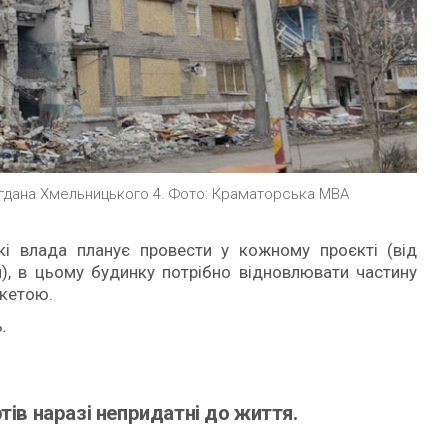
огдана Хмельницького 4. Фото: Краматорська МВА
які влада планує провести у кожному проєкті (від
й), в цьому будинку потрібно відновлювати частину
акетою.
.
тів наразі непридатні до життя.