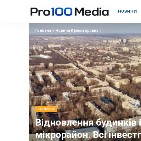
НОВИНИ
Головна
>
Новини Краматорська
>
НОВИНИ
Відновлення будинків і
мікрорайон. Всі інвест