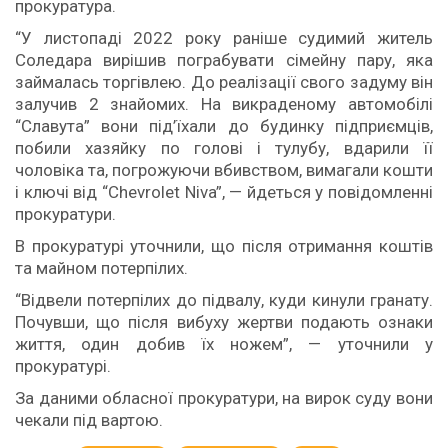
прокуратура.
“У листопаді 2022 року раніше судимий житель
Соледара вирішив пограбувати сімейну пару, яка
займалась торгівлею. До реалізації свого задуму він
залучив 2 знайомих. На викраденому автомобілі
“Славута” вони під’їхали до будинку підприємців,
побили хазяйку по голові і тулубу, вдарили її
чоловіка та, погрожуючи вбивством, вимагали кошти
і ключі від “Chevrolet Niva”, — йдеться у повідомленні
прокуратури.
В прокуратурі уточнили, що після отримання коштів
та майном потерпілих.
“Відвели потерпілих до підвалу, куди кинули гранату.
Почувши, що після вибуху жертви подають ознаки
життя, один добив їх ножем”, — уточнили у
прокуратурі.
За даними обласної прокуратури, на вирок суду вони
чекали під вартою.