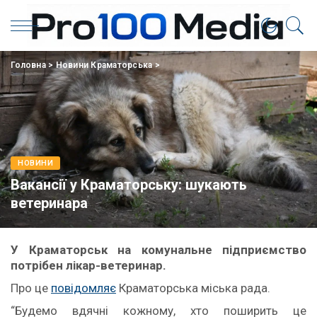
Головна
>
Новини Краматорська
>
НОВИНИ
Вакансії у Краматорську: шукають
ветеринара
У Краматорськ на комунальне підприємство
потрібен лікар-ветеринар.
Про це
повідомляє
Краматорська міська рада.
“Будемо вдячні кожному, хто поширить це