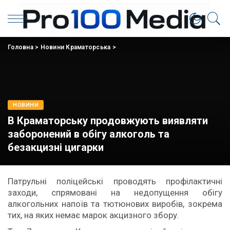
Головна
>
Новини Краматорська
>
НОВИНИ
В Краматорську продовжують виявляти
заборонений в обігу алкоголь та
безакцизні цигарки
Патрульні поліцейські проводять профілактичні
заходи, спрямовані на недопущення обігу
алкогольних напоїв та тютюнових виробів, зокрема
тих, на яких немає марок акцизного збору.