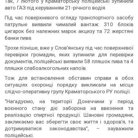
Так, 7 лютого у Краматорську поліцейські зупинили
авто ГАЗ під керуванням 21-річного водія.
Під час поверхневого огляду транспортного засобу
патрульні виявили чималий вантаж: 310 блоків
цигарок без належних марок акцизу та 72 жерстяні
банки пива.
Трохи пізніше, вже у Слов’янську під час поверхневої
перевірки громадян, яких зупинили для перевірки
документів, поліцейські виявили 58 пляшок пива та 4
пляшки слабоалкогольних напоїв.
Тож для встановлення обставин справи в обох
ситуаціях охоронці порядку викликали на місце
слідчо-оперативну групу Краматорського РУ поліції.
“Нагадуємо, на території Донеччини у період
воєнного стану діє заборона на ввезення та
реалізацію спиртної продукції. Шановні громадяни,
закликаємо вас зберегти своє життя і здоров’я, та
дотримуватися законодавства”, – зауважили
поліцейські.