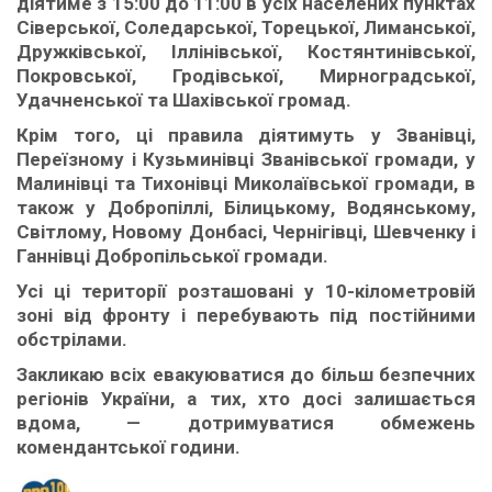
діятиме з 15:00 до 11:00 в усіх населених пунктах
Сіверської, Соледарської, Торецької, Лиманської,
Дружківської, Іллінівської, Костянтинівської,
Покровської, Гродівської, Мирноградської,
Удачненської та Шахівської громад.
Крім того, ці правила діятимуть у Званівці,
Переїзному і Кузьминівці Званівської громади, у
Малинівці та Тихонівці Миколаївської громади, в
також у Добропіллі, Білицькому, Водянському,
Світлому, Новому Донбасі, Чернігівці, Шевченку і
Ганнівці Добропільської громади.
Усі ці території розташовані у 10-кілометровій
зоні від фронту і перебувають під постійними
обстрілами.
Закликаю всіх евакуюватися до більш безпечних
регіонів України, а тих, хто досі залишається
вдома, — дотримуватися обмежень
комендантської години.