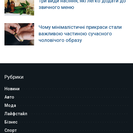
Три види насіння, які легко додати до
звичного меню
Чому мінімалістичні прикраси стали
важливою частиною сучасного
чоловічого образу
Рубрики
Новини
Авто
Мода
Лайфстайл
Бізнес
Спорт