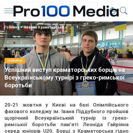
Головна
>
Новини Краматорська
>
НОВИНИ
Успішний виступ краматорських борців на
Всеукраїнському турнірі з греко-римської
боротьби
20-21 жовтня у Києві на базі Олімпійського
фахового коледжу ім. Івана Піддубного пройшов
щорічний Всеукраїнський турнір із греко-
римської боротьби пам’яті Леоніда Гайріяна
серед юніорів U20. Борці з Краматорська гідно