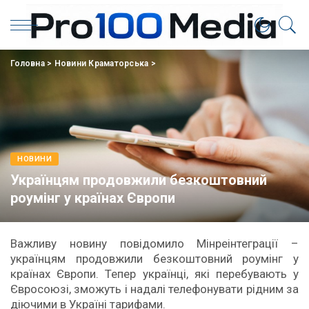
Головна
>
Новини Краматорська
>
НОВИНИ
Українцям продовжили безкоштовний
роумінг у країнах Європи
Важливу новину повідомило Мінреінтеграції –
українцям продовжили безкоштовний роумінг у
країнах Європи. Тепер українці, які перебувають у
Євросоюзі, зможуть і надалі телефонувати рідним за
діючими в Україні тарифами.