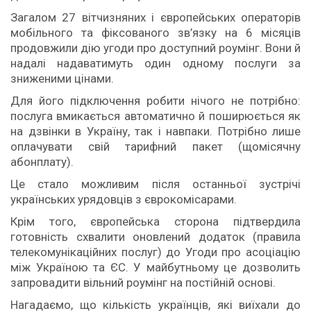
Загалом 27 вітчизняних і європейських операторів
мобільного та фіксованого зв’язку на 6 місяців
продовжили дію угоди про доступний роумінг. Вони й
надалі надаватимуть один одному послуги за
зниженими цінами.
Для його підключення робити нічого не потрібно:
послуга вмикається автоматично й поширюється як
на дзвінки в Україну, так і навпаки. Потрібно лише
оплачувати свій тарифний пакет (щомісячну
абонплату).
Це стало можливим після останньої зустрічі
українських урядовців з єврокомісарами.
Крім того, європейська сторона підтвердила
готовність схвалити оновлений додаток (правила
телекомунікаційних послуг) до Угоди про асоціацію
між Україною та ЄС. У майбутньому це дозволить
запровадити вільний роумінг на постійній основі.
Нагадаємо, що кількість українців, які виїхали до