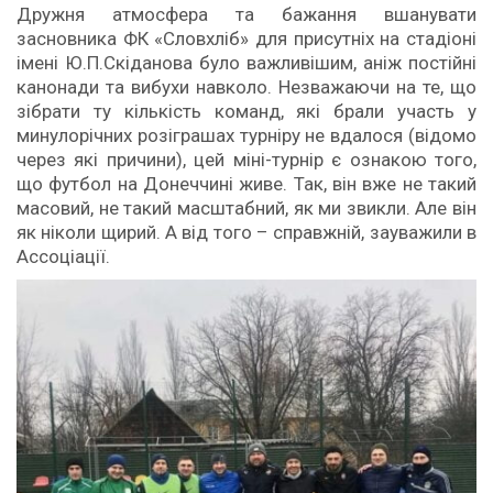
Дружня атмосфера та бажання вшанувати
засновника ФК «Словхліб» для присутніх на стадіоні
імені Ю.П.Скіданова було важливішим, аніж постійні
канонади та вибухи навколо. Незважаючи на те, що
зібрати ту кількість команд, які брали участь у
минулорічних розіграшах турніру не вдалося (відомо
через які причини), цей міні-турнір є ознакою того,
що футбол на Донеччині живе. Так, він вже не такий
масовий, не такий масштабний, як ми звикли. Але він
як ніколи щирий. А від того – справжній, зауважили в
Ассоціації.