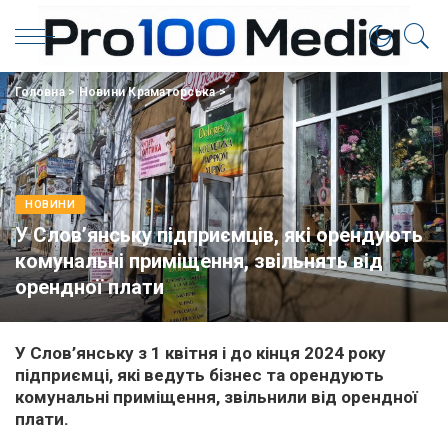
Головна
>
Новини Краматорська
>
НОВИНИ
У Слов’янську підприємців, які орендують
комунальні приміщення, звільнять від
орендної плати
У Слов’янську з 1 квітня і до кінця 2024 року
підприємці, які ведуть бізнес та орендують
комунальні приміщення, звільнили від орендної
плати.