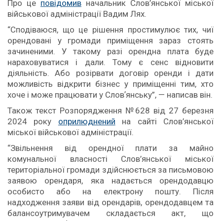
Про це
повідомив
начальник Слов’янської міської
військової адміністрації Вадим Лях.
“Сподіваюся, що це рішення простимулює тих, чиї
орендовані у громади приміщення зараз стоять
зачиненими. У такому разі орендна плата буде
нараховуватися і дали. Тому є сенс відновити
діяльність. Або розірвати договір оренди і дати
можливість відкрити бізнес у приміщенні тим, хто
хоче і може працювати у Словʼянську”, — написав він.
Також текст Розпорядження №628 від 27 березня
2024 року
оприлюднений
на сайті Слов’янської
міської військової адміністрації.
“Звільнення від орендної плати за майно
комунальної власності Слов’янської міської
територіальної громади здійснюється за письмовою
заявою орендаря, яка надається орендодавцю
особисто або на електрону пошту. Після
надходження заяви від орендарів, орендодавцем та
балансоутримувачем складається акт, що