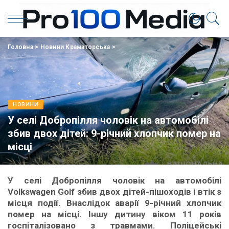
Головна
>
Новини Краматорська
>
НОВИНИ
У селі Добропілля чоловік на автомобілі
збив двох дітей: 9-річний хлопчик помер на
місці
У селі Добропілля чоловік на автомобілі
Volkswagen Golf збив двох дітей-пішоходів і втік з
місця події. Внаслідок аварії 9-річний хлопчик
помер на місці. Іншу дитину віком 11 років
госпіталізовано з травмами. Поліцейські