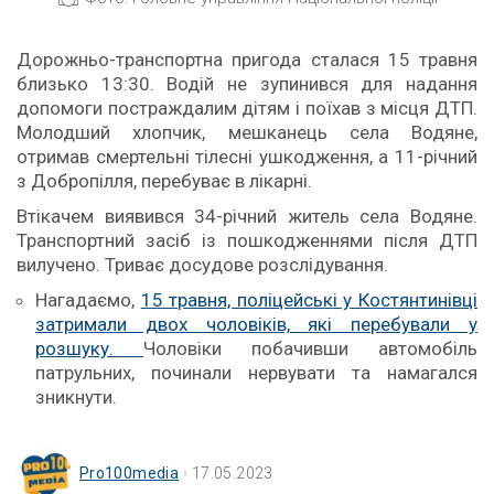
Дорожньо-транспортна пригода сталася 15 травня
близько 13:30. Водій не зупинився для надання
допомоги постраждалим дітям і поїхав з місця ДТП.
Молодший хлопчик, мешканець села Водяне,
отримав смертельні тілесні ушкодження, а 11-річний
з Добропілля, перебуває в лікарні.
Втікачем виявився 34-річний житель села Водяне.
Транспортний засіб із пошкодженнями після ДТП
вилучено. Триває досудове розслідування.
Нагадаємо,
15 травня, поліцейські у Костянтинівці
затримали двох чоловіків, які перебували у
розшуку.
Чоловіки побачивши автомобіль
патрульних, починали нервувати та намагался
зникнути.
Pro100media
17.05.2023