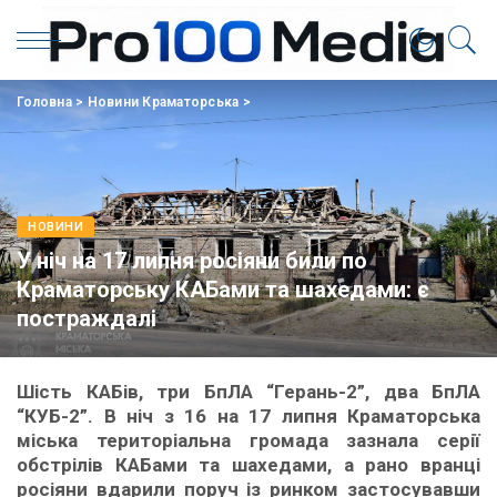
Головна
>
Новини Краматорська
>
НОВИНИ
У ніч на 17 липня росіяни били по
Краматорську КАБами та шахедами: є
постраждалі
Шість КАБів, три БпЛА “Герань-2”, два БпЛА
“КУБ-2”. В ніч з 16 на 17 липня Краматорська
міська територіальна громада зазнала серії
обстрілів КАБами та шахедами, а рано вранці
росіяни вдарили поруч із ринком застосувавши