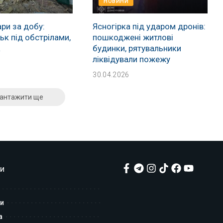
НОВИНИ
ри за добу:
Ясногірка під ударом дронів:
к під обстрілами,
пошкоджені житлові
а
будинки, рятувальники
ліквідували пожежу
30.04.2026
антажити ще
и
и
а