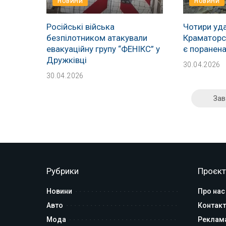
НОВИНИ
НОВИНИ
Російські війська
Чотири уда
безпілотником атакували
Краматорсь
евакуаційну групу “ФЕНІКС” у
є поранен
Дружківці
30.04.2026
30.04.2026
Зав
Рубрики
Проєкт
Новини
Про нас
Авто
Контакт
Мода
Реклам