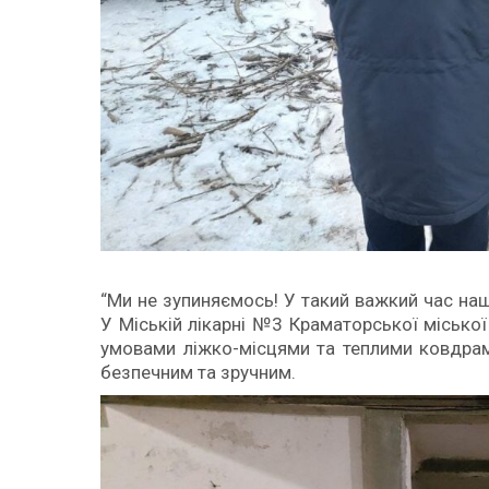
“Ми не зупиняємось! У такий важкий час на
У Міській лікарні №3 Краматорської міськ
умовами ліжко-місцями та теплими ковдрами
безпечним та зручним.