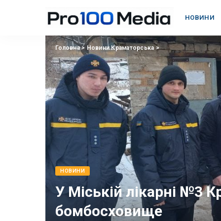
НОВИНИ
Головна
>
Новини Краматорська
>
НОВИНИ
У Міській лікарні №3 
бомбосховище