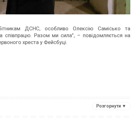
бітникам ДСНС, особливо Олексію Самісько та
 за співпрацю. Разом ми сила”, – повідомляється на
Червоного хреста у Фейсбуці.
Розгорнути ▼