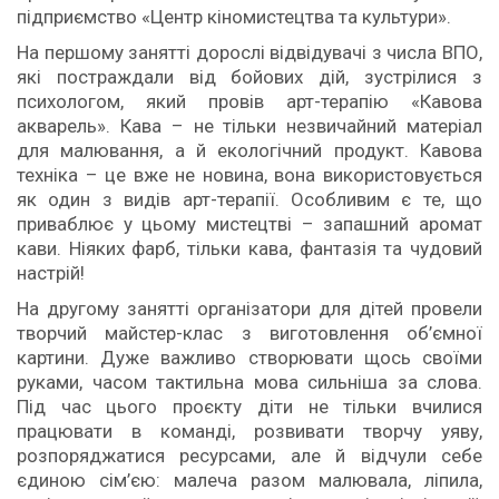
підприємство «Центр кіномистецтва та культури».
На першому занятті дорослі відвідувачі з числа ВПО,
які постраждали від бойових дій, зустрілися з
психологом, який провів арт-терапію «Кавова
акварель». Кава – не тільки незвичайний матеріал
для малювання, а й екологічний продукт. Кавова
техніка – це вже не новина, вона використовується
як один з видів арт-терапії. Особливим є те, що
приваблює у цьому мистецтві – запашний аромат
кави. Ніяких фарб, тільки кава, фантазія та чудовий
настрій!
На другому занятті організатори для дітей провели
творчий майстер-клас з виготовлення об’ємної
картини. Дуже важливо створювати щось своїми
руками, часом тактильна мова сильніша за слова.
Під час цього проєкту діти не тільки вчилися
працювати в команді, розвивати творчу уяву,
розпоряджатися ресурсами, але й відчули себе
єдиною сім’єю: малеча разом малювала, ліпила,