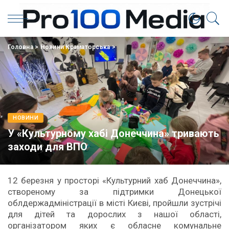
Головна
>
Новини Краматорська
>
НОВИНИ
У «Культурному хабі Донеччина» тривають
заходи для ВПО
12 березня у просторі «Культурний хаб Донеччина»,
створеному за підтримки Донецької
облдержадміністрації в місті Києві, пройшли зустрічі
для дітей та дорослих з нашої області,
організатором яких є обласне комунальне