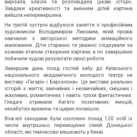
вирізала, клеїла та розповідала цікаві історії.
Завдяки креативності та вмінням дітей картина
вийшла неперевершена.
На третій зустрічі відбулося заняття з професійним
художником Володимиром Ликовим, який провів
навчання з авторської методики анімаційного
малювання. Діти старанно та уважно слідкували за
кожним етапом створення картини, а по завершенні
побачили чудові результати своєї роботи.
Завершив день похід гостей хабу до Київського
національного академічного молодого театру на
виставу «Гагарін і Барселона». Ця вистава реальних
історій з життя, звичайних і незвичайних, смішних і
жахливих, романтичних і навіть трохи фантастичних.
Глядачі отримали багато позитивних емоцій,
незабутніх вражень та щирих посмішок.
Взагалі заходами були охоплено понад 120 осіб із
числа внутрішньо переміщених сімей Донецької
області, які тимчасово мешкають у Києві.