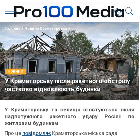
Головна
>
Новини Краматорська
>
НОВИНИ
У Краматорську після ракетного обстрілу
частково відновлюють будинки
У Краматорську та селища оговтуються після
надпотужного ракетного удару Росіян по
житловим будинкам.
Про це
повідомляє
Краматорська міська рада.