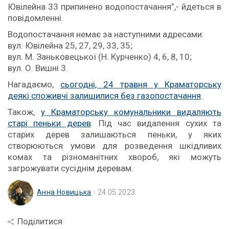
Ювілейна 33 припинено водопостачання”,- йдеться в
повідомленні.
Водопостачання немає за наступними адресами:
вул. Ювілейна 25, 27, 29, 33, 35;
вул. М. Заньковецької (Н. Курченко) 4, 6, 8, 10;
вул. О. Вишні 3.
Нагадаємо,
сьогодні, 24 травня у Краматорську
деякі споживчі залишилися без газопостачання
.
Також,
у Краматорську комунальники видаляють
старі пеньки дерев
. Під час видалення сухих та
старих дерев залишаються пеньки, у яких
створюються умови для розведення шкідливих
комах та різноманітних хвороб, які можуть
загрожувати сусіднім деревам.
Анна Новицька
24.05.2023
Поділитися