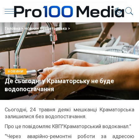
Головна
>
Новини Краматорська
>
НОВИНИ
Де сьогодні у Краматорську не буде
водопостачання
Сьогодні, 24 травня деякі мешканці Краматорська
залишилися без водопостачання.
Про це повідомляє КВП”Краматорський водоканал.”
“Через аварійно-ремонтні роботи за адресою