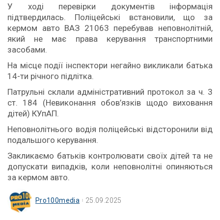
У ході перевірки документів інформація
підтвердилась. Поліцейські встановили, що за
кермом авто ВАЗ 21063 перебував неповнолітній,
який не має права керування транспортними
засобами.
На місце події інспектори негайно викликали батька
14-ти річного підлітка.
Патрульні склали адміністративний протокол за ч. 3
ст. 184 (Невиконання обов’язків щодо виховання
дітей) КУпАП.
Неповнолітнього водія поліцейські відсторонили від
подальшого керування.
Закликаємо батьків контролювати своїх дітей та не
допускати випадків, коли неповнолітні опиняються
за кермом авто.
Pro100media
25.09.2025