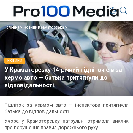
Головна
>
Новини Краматорська
>
НОВИНИ
У Краматорську 14-річний підліток сів за
кермо авто — батька притягнули до
відповідальності
Підліток за кермом авто — інспектори притягнули
батька до відповідальності
Учора у Краматорську патрульні отримали виклик
про порушення правил дорожнього руху.