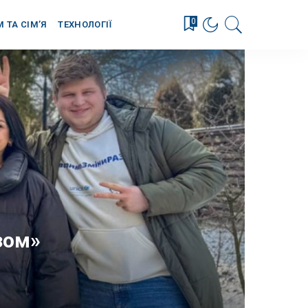
0
М ТА СІМ’Я
ТЕХНОЛОГІЇ
зом»