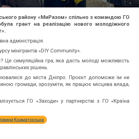
ького району «МиРазом» спільно з командою ГО
була грант на реалізацію нового молодіжного
т».
на адміністрація.
рсу мінігрантів «DIY Community».
? Це симуляційна гра, яка дасть молоді можливість
равлінських рішень.
куювалися до міста Дніпро. Проєкт допоможе їм не
тиною громади, зрозуміти, як працює місцева влада,
ізується ГО «Заходи» у партнерстві з ГО «Країна
Новини Краматорська