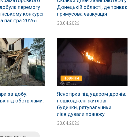
 Краматорського
Скільки дітей залишаються у
добула перемогу
Донецькій області, де триває
їнському конкурсі
примусова евакуація
а палітра 2026»
30.04.2026
НОВИНИ
ри за добу:
Ясногірка під ударом дронів:
к під обстрілами,
пошкоджені житлові
а
будинки, рятувальники
ліквідували пожежу
30.04.2026
антажити ще