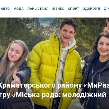
АВТО
МОДА
ЛАЙФСТАЙЛ
БІЗНЕС
СПОРТ
ЗДОРОВ’Я
ДІ
Краматорського району «МиРа
гру «Міська рада: молодіжний