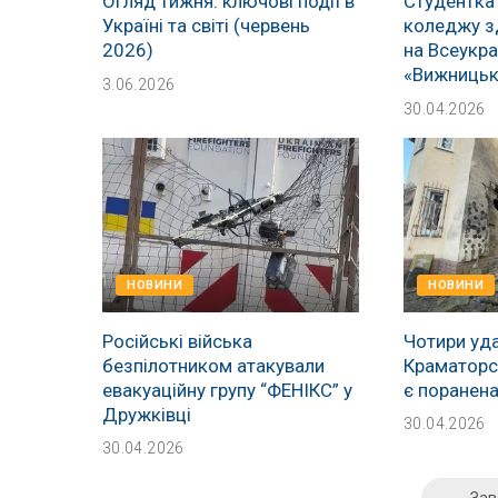
Огляд тижня: ключові події в
Студентка
Україні та світі (червень
коледжу з
2026)
на Всеукра
«Вижницьк
3.06.2026
30.04.2026
НОВИНИ
НОВИНИ
Російські війська
Чотири уда
безпілотником атакували
Краматорсь
евакуаційну групу “ФЕНІКС” у
є поранен
Дружківці
30.04.2026
30.04.2026
Зав