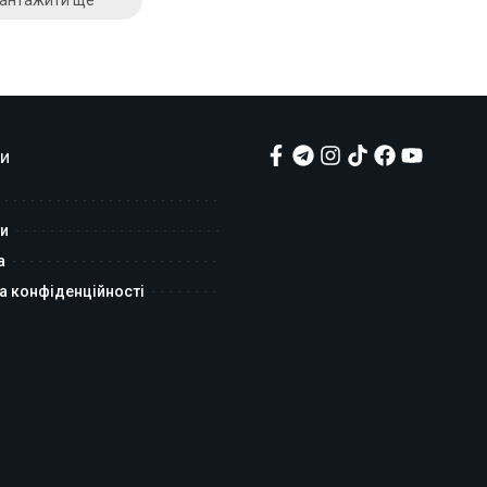
и
и
а
а конфіденційності