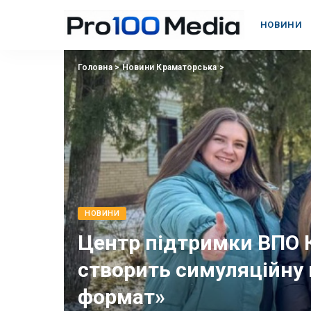
НОВИНИ
Головна
>
Новини Краматорська
>
НОВИНИ
Центр підтримки ВПО 
створить симуляційну 
формат»