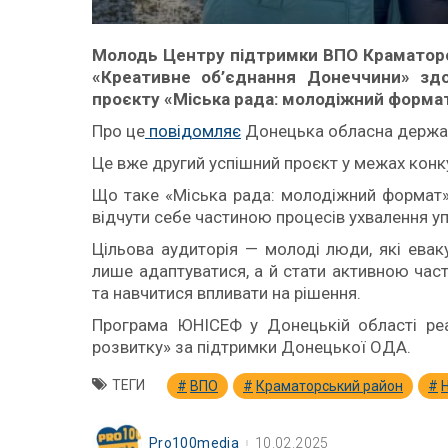
Молодь Центру підтримки ВПО Краматорс
«Креативне об’єднання Донеччини» здо
проєкту «Міська рада: молодіжний форма
Про це
повідомляє
Донецька обласна держав
Це вже другий успішний проєкт у межах конку
Що таке «Міська рада: молодіжний формат»
відчути себе частиною процесів ухвалення уп
Цільова аудиторія — молоді люди, які ева
лише адаптуватися, а й стати активною час
та навчитися впливати на рішення.
Програма ЮНІСЕФ у Донецькій області реал
розвитку» за підтримки Донецької ОДА.
ТЕГИ
ВПО
Краматорський район
Pro100media
10.02.2025