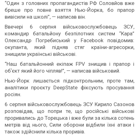
“Один з головних пропагандистів РФ Соловйов вже
бреше про повне взяття Нью-Йорка, бо прапор
вивісили на школі”, — написав він.
Ввечері 6 серпня військовослужбовець ЗСУ,
командир батальйону безпілотних систем “Кара”
Олександр Погребиський у Facebook повідомив:
окупанта, який підняв стяг країни-агресорки,
знищили українські військові.
“Наш батальйонний екіпаж FPV знищив і прапор і
обʼєкт який його чіпляв!”, — написав військовий.
Нью-Йорк лишається підконтрольним, проте там,
аналітики проєкту DeepState фіксують просування
росіян.
6 серпня військовослужбовець ЗСУ Кирило Сазонов
розповідав, що попри те, що російські військові
проривались до Торецька і вже були за кілька сотень
метрів від нього, Сили оборони відбили їхні атаки і
також здійснили кілька проривів.