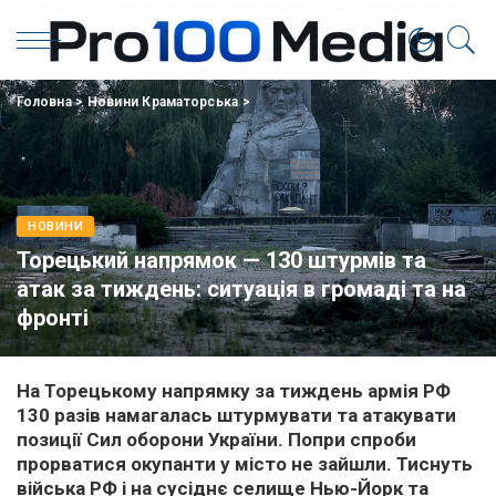
Головна
>
Новини Краматорська
>
НОВИНИ
Торецький напрямок — 130 штурмів та
атак за тиждень: ситуація в громаді та на
фронті
На Торецькому напрямку за тиждень армія РФ
130 разів намагалась штурмувати та атакувати
позиції Сил оборони України. Попри спроби
прорватися окупанти у місто не зайшли. Тиснуть
війська РФ і на сусіднє селище Нью-Йорк та