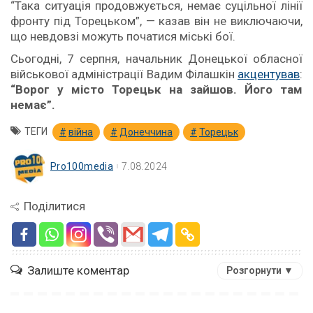
“Така ситуація продовжується, немає суцільної лінії
фронту під Торецьком”, — казав він не виключаючи,
що невдовзі можуть початися міські бої.
Сьогодні, 7 серпня, начальник Донецької обласної
військової адміністрації Вадим Філашкін
акцентував
:
“Ворог у місто Торецьк на зайшов. Його там
немає”.
ТЕГИ
війна
Донеччина
Торецьк
Pro100media
7.08.2024
Поділитися
Залиште коментар
Розгорнути ▼