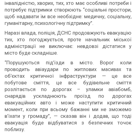
інвалідністю, хворих, тих, хто має особливі потреби і
потребує підтримки створюють “соціальні простори,
щоб надавати їм все необхідне: медичну, соціальну,
гуманітарну, психологічну підтримку”.
Наразі влада, поліція, ДСНС продовжують евакуацію
тих, хто погоджується, проте начальник міської
адміністрації не виключає: невдовзі дістатися у
місто буде складніше.
“Порушуються під’їзди в місто. Ворог коли
проводить авіаудари по житлових масивах та
об’єктах критичної інфраструктури — це все
побутове сміття, це все будівельне сміття
розлітається по дорогах – уламки авіабомб,
снарядів ускладнюють проїзд по дорогах
евакуаційних авто і може наступити критичний
момент, коли при всьому бажанні ми не зможемо
в’їхати у громаду”, — сказав він і додав, що тоді
евакуація буде відбуватися з безпечних точок
поблизу.