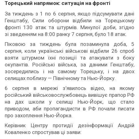
Торецький напрямок: ситуація на фронті
За тиждень з 1 по 6 серпня, якщо підсумувати дані
Генштабу, Сили оборони відбили на Торецькому
фронті 130 атак та штурмів. Минулої доби, згідно
зі зведенням на 8:00 ранку 7 серпня, було 18 атак.
Піковою за тиждень була позаминула доба, 5
серпня, коли українські військові відбили 26 спроб
взяти штурмом їхні позиції та атакувати з боку
окупантів. Російські війська, за даними Генштабу,
зосередились і на самому Торецьку, і на двох
селищах поблизу — Північному та Нью-Йорку.
6 серпня в мережі з’явилось відео, на якому
російський військовослужбовець вивішує прапор РФ
на дах школи у селищі Нью-Йорк, що стало
приводом, аби пропагандисти в РФ почали писати
про захоплення Нью-Йорка.
Керівник Центру протидії дезінформації Андрій
Коваленко спростував ці заяви: