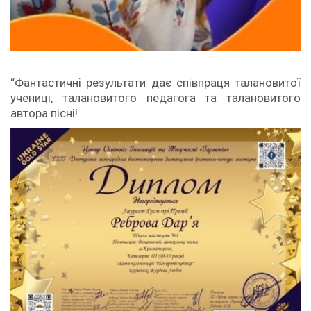
“Фантастичні результати дає співпраця талановитої
учениці, талановитого педагога та талановитого
автора пісні!