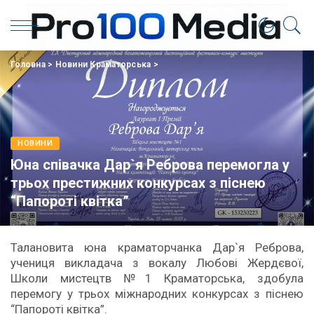
Головна
>
Новини Краматорська
>
НОВИНИ
Юна співачка Дар`я Реброва перемогла у
трьох престижних конкурсах з піснею
“Папороті квітка”
Талановита юна краматорчанка Дар`я Реброва,
учениця викладача з вокалу Любові Жердєвої,
Школи мистецтв №1 Краматорська, здобула
перемогу у трьох міжнародних конкурсах з піснею
“Папороті квітка”.