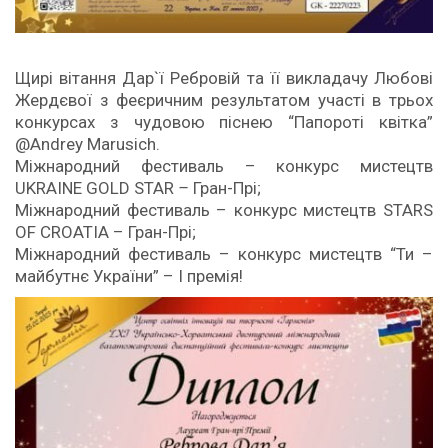
Щирі вітання Дар`ї Ребровій та її викладачу Любові
Жердєвої з феєричним результатом участі в трьох
конкурсах з чудовою піснею “Папороті квітка”
@Andrey Marusich.
Міжнародний фестиваль – конкурс мистецтв
UKRAINE GOLD STAR
–
Гран-Прі;
Міжнародний фестиваль – конкурс мистецтв STARS
OF CROATIA – Гран-Прі;
Міжнародний фестиваль – конкурс мистецтв “Ти –
майбутнє України” – І премія!