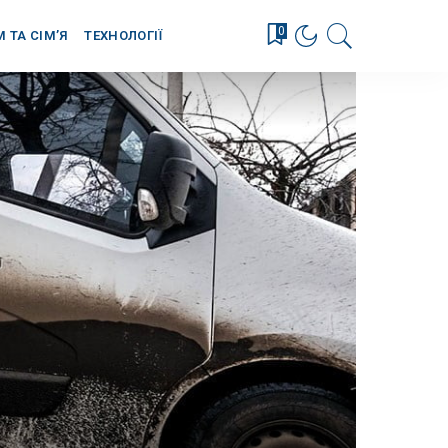
0
М ТА СІМ’Я
ТЕХНОЛОГІЇ