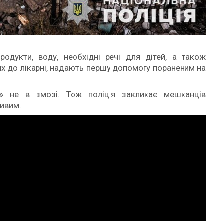
дукти, воду, необхідні речі для дітей, а також
их до лікарні, надають першу допомогу пораненим на
ли» не в змозі. Тож поліція закликає мешканців
ливим.