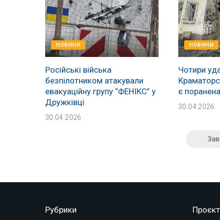
НОВИНИ
НОВИНИ
Російські війська
Чотири уда
безпілотником атакували
Краматорсь
евакуаційну групу “ФЕНІКС” у
є поранен
Дружківці
30.04.2026
30.04.2026
Зав
Рубрики
Проєкт