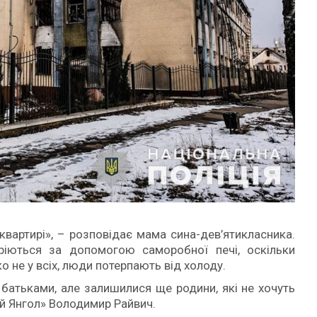
 квартирі», – розповідає мама сина-дев’ятикласника.
Гріються за допомогою саморобної печі, оскільки
о не у всіх, люди потерпають від холоду.
 батьками, але залишилися ще родини, які не хочуть
ий Янгол» Володимир Райвич.