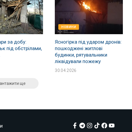
НОВИНИ
ри за добу:
Ясногірка під ударом дронів:
к під обстрілами,
пошкоджені житлові
а
будинки, рятувальники
ліквідували пожежу
30.04.2026
антажити ще
и