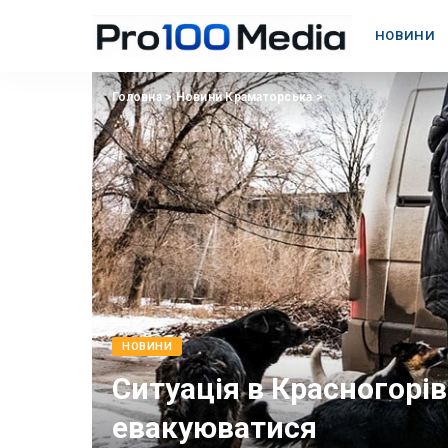
НОВИНИ
Головна
>
Новини Краматорська
>
НОВИНИ
Ситуація в Красногорів
евакуюватися