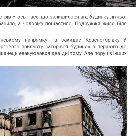
трів – ось і все, що залишилося від будинку літньої
оранило, а чоловіку пощастило. Подружжя жило біля
їнському напрямку та закидає Красногорівку й
ергового прильоту загорівся будинок з першого до
шканець евакуювався два дні тому. Але поруч в інших