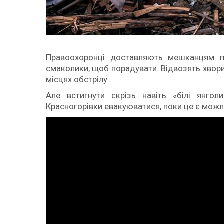
Правоохоронці доставляють мешканцям про
смаколики, щоб порадувати. Відвозять хвор
місцях обстрілу.
Але встигнути скрізь навіть «білі янго
Красногорівки евакуюватися, поки це є мож