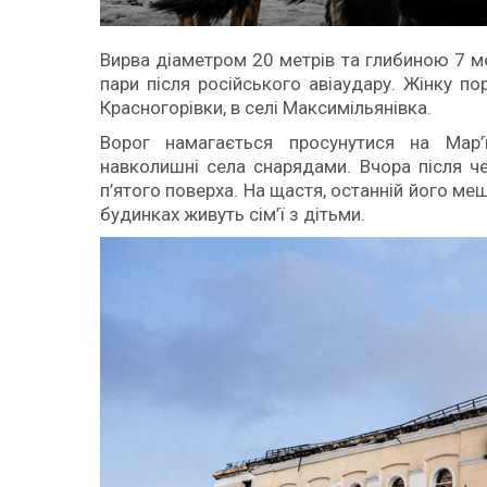
Вирва діаметром 20 метрів та глибиною 7 ме
пари після російського авіаудару. Жінку п
Красногорівки, в селі Максимільянівка.
Ворог намагається просунутися на Мар’
навколишні села снарядами. Вчора після ч
п’ятого поверха. На щастя, останній його ме
будинках живуть сім’ї з дітьми.