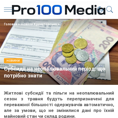
Головна
>
Новини Краматорська
>
НОВИНИ
Субсидії на неопалювальний період: що
потрібно знати
Житлові субсидії та пільги на неопалювальний
сезон з травня будуть перепризначені для
переважної більшості одержувачів автоматично,
але за умови, що не змінилися дані про їхній
майновий стан чи склад родини.